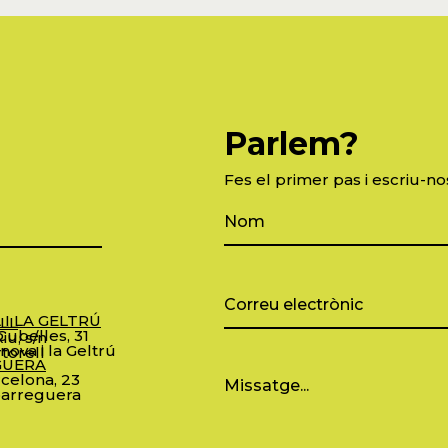
Parlem?
Fes el primer pas i escriu-no
 I LA GELTRÚ
LL
ubelles, 31
iu, s/n
nova i la Geltrú
torell
GUERA
celona, 23
arreguera