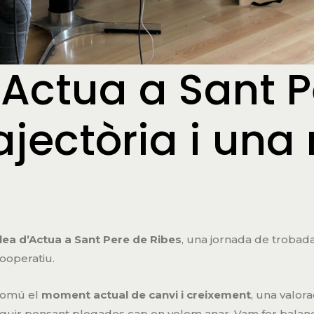
Actua a Sant Pe
ajectòria i un
ea d’Actua a Sant Pere de Ribes
, una jornada de trobada
ooperatiu.
comú el
moment actual de canvi i creixement
, una valor
eguir pensant plegades cap on volem anar. Vam fer balanç