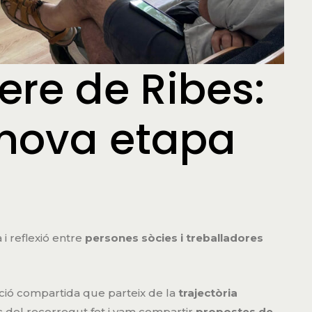
re de Ribes:
a nova etapa
 i reflexió entre
persones sòcies i treballadores
ació compartida que parteix de la
trajectòria
 del recorregut fet i vam compartir
propostes de