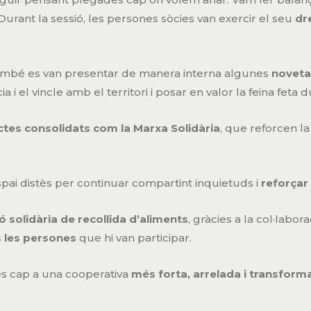
urant la sessió, les persones sòcies van exercir el seu
dr
també es van presentar de manera interna algunes
novetat
ia i el vincle amb el territori i posar en valor la feina fe
ctes consolidats com la Marxa Solidària
, que reforcen l
spai distès per continuar compartint inquietuds i
reforçar 
ó solidària de recollida d’aliments
, gràcies a la col·labora
s les persones
que hi van participar.
es cap a una cooperativa
més forta, arrelada i transfor