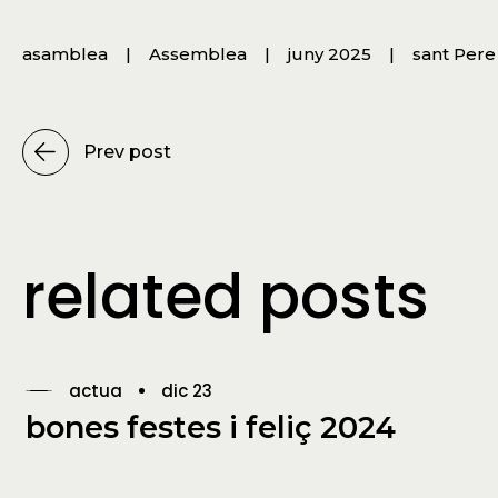
asamblea
Assemblea
juny 2025
sant Pere
Prev post
related posts
actua
dic 23
bones festes i feliç 2024