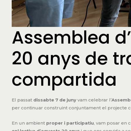
Assemblea d’
20 anys de tr
compartida
El passat
dissabte 7 de juny
vam celebrar l’
Assembl
per continuar construint conjuntament el projecte c
En un ambient
proper i participatiu
, vam posar en 
col·lectiva d’aquests 20 anys
i que ens convida a s