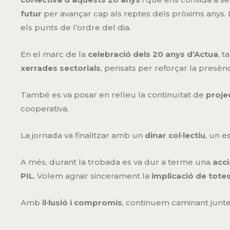
futur
per avançar cap als reptes dels pròxims anys. D
els punts de l’ordre del dia.
En el marc de la
celebració dels 20 anys d’Actua
, 
xerrades sectorials
, pensats per reforçar la presènc
També es va posar en relleu la continuïtat de
proje
cooperativa.
La jornada va finalitzar amb un
dinar col·lectiu
, un e
A més, durant la trobada es va dur a terme una
acci
PIL
. Volem agrair sincerament la
implicació de tote
Amb
il·lusió i compromís
, continuem caminant junt