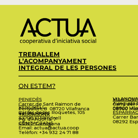
TREBALLEM
L’ACOMPANYAMENT
INTEGRAL DE LES PERSONES
ON ESTEM?
VILANOVA
PENEDÈS
MARTORE
Avinguda C
Carrer de Sant Raimon de
Camí del R
VENDRELL
08800 Vila
Penyafort, 8
08720 Vilafranca
08760 Mar
Carrer de les Roquetes, 105
ESPARRA
del Penedès
TARRAGONA
Carrer Bar
43700 El Vendrell
Pg. d’Andorra, 7
08292 Esp
CONTACTA’NS
43002 Tarragona
Email:
actua@actua.coop
Telèfon:
+34 932 24 71 88