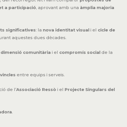
et a participació
, aprovant amb una
àmplia majoria
s significatives
: la
nova identitat visual
i el
cicle de
ta durant aquestes dues dècades.
a
dimensió comunitària
i el
compromís social
de la
vincles
entre equips i serveis.
ció de l’
Associació Ressò
i el
Projecte Singulars del
madora
.