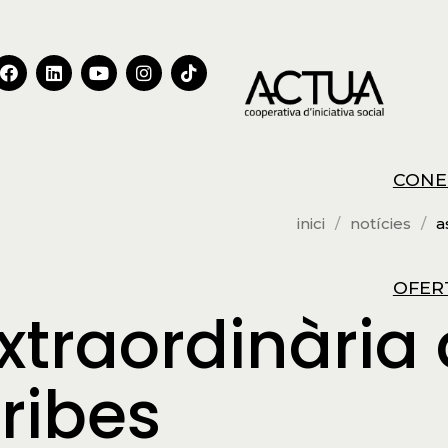
CONE
inici
notícies
a
OFER
traordinària 
ribes