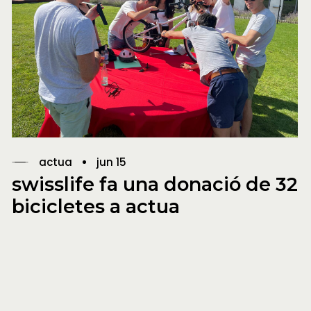
actua
jun 15
swisslife fa una donació de 32
bicicletes a actua