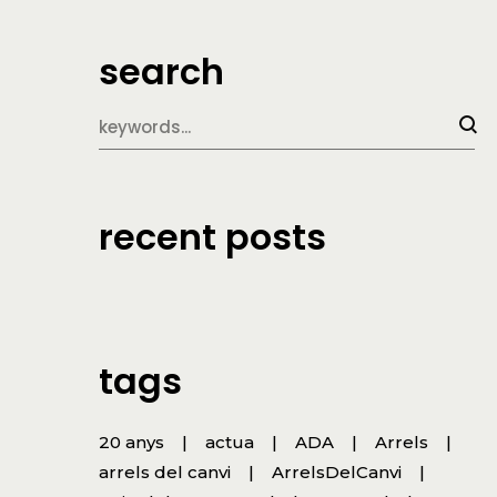
search
recent posts
tags
20 anys
actua
ADA
Arrels
arrels del canvi
ArrelsDelCanvi