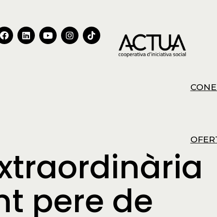
CONE
OFER
traordinària
nt pere de