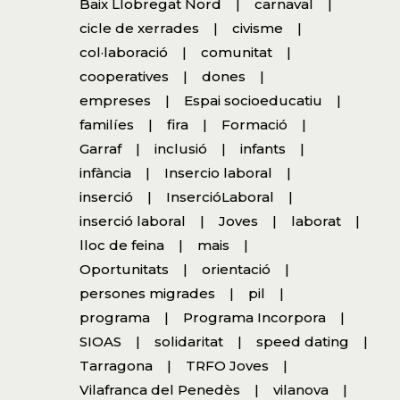
Baix Llobregat Nord
carnaval
cicle de xerrades
civisme
col·laboració
comunitat
cooperatives
dones
empreses
Espai socioeducatiu
familíes
fira
Formació
Garraf
inclusió
infants
infància
Insercio laboral
inserció
InsercióLaboral
inserció laboral
Joves
laborat
lloc de feina
mais
Oportunitats
orientació
persones migrades
pil
programa
Programa Incorpora
SIOAS
solidaritat
speed dating
Tarragona
TRFO Joves
Vilafranca del Penedès
vilanova