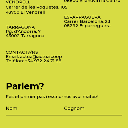
08800 Vilanova i la Geltrú
VENDRELL
Carrer de les Roquetes, 105
43700 El Vendrell
ESPARRAGUERA
Carrer Barcelona, 23
08292 Esparreguera
TARRAGONA
Pg. d’Andorra, 7
43002 Tarragona
CONTACTA’NS
Email:
actua@actua.coop
Telèfon:
+34 932 24 71 88
Parlem?
Fes el primer pas i escriu-nos avui mateix!