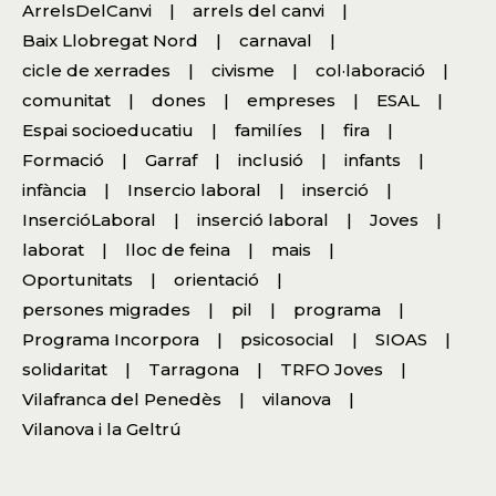
ArrelsDelCanvi
arrels del canvi
Baix Llobregat Nord
carnaval
cicle de xerrades
civisme
col·laboració
comunitat
dones
empreses
ESAL
Espai socioeducatiu
familíes
fira
Formació
Garraf
inclusió
infants
infància
Insercio laboral
inserció
InsercióLaboral
inserció laboral
Joves
laborat
lloc de feina
mais
Oportunitats
orientació
persones migrades
pil
programa
Programa Incorpora
psicosocial
SIOAS
solidaritat
Tarragona
TRFO Joves
Vilafranca del Penedès
vilanova
Vilanova i la Geltrú