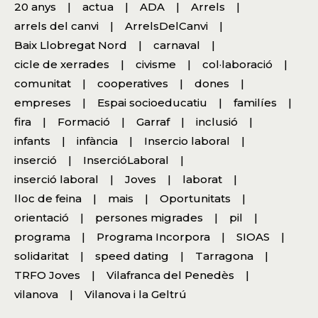
20 anys
actua
ADA
Arrels
arrels del canvi
ArrelsDelCanvi
Baix Llobregat Nord
carnaval
cicle de xerrades
civisme
col·laboració
comunitat
cooperatives
dones
empreses
Espai socioeducatiu
familíes
fira
Formació
Garraf
inclusió
infants
infància
Insercio laboral
inserció
InsercióLaboral
inserció laboral
Joves
laborat
lloc de feina
mais
Oportunitats
orientació
persones migrades
pil
programa
Programa Incorpora
SIOAS
solidaritat
speed dating
Tarragona
TRFO Joves
Vilafranca del Penedès
vilanova
Vilanova i la Geltrú