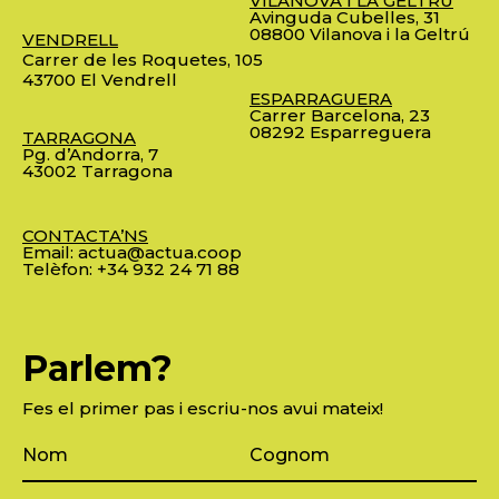
VILANOVA I LA GELTRÚ
Avinguda Cubelles, 31
08800 Vilanova i la Geltrú
VENDRELL
Carrer de les Roquetes, 105
43700 El Vendrell
ESPARRAGUERA
Carrer Barcelona, 23
08292 Esparreguera
TARRAGONA
Pg. d’Andorra, 7
43002 Tarragona
CONTACTA’NS
Email:
actua@actua.coop
Telèfon:
+34 932 24 71 88
Parlem?
Fes el primer pas i escriu-nos avui mateix!