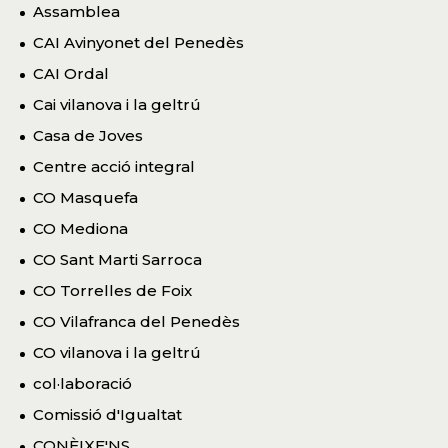
Assamblea
CAI Avinyonet del Penedès
CAI Ordal
Cai vilanova i la geltrú
Casa de Joves
Centre acció integral
CO Masquefa
CO Mediona
CO Sant Marti Sarroca
CO Torrelles de Foix
CO Vilafranca del Penedès
CO vilanova i la geltrú
col·laboració
Comissió d'Igualtat
CONÈIXE'NS