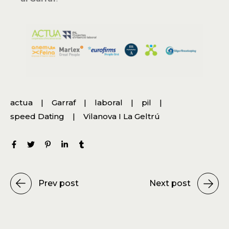
actua
Garraf
laboral
pil
speed Dating
Vilanova I La Geltrú
Prev post
Next post