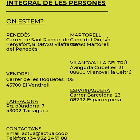
INTEGRAL DE LES PERSONES
ON ESTEM?
PENEDÈS
MARTORELL
Carrer de Sant Raimon de
Camí del Riu, s/n
Penyafort, 8
08720 Vilafranca
08760 Martorell
del Penedès
VILANOVA I LA GELTRÚ
Avinguda Cubelles, 31
08800 Vilanova i la Geltrú
VENDRELL
Carrer de les Roquetes, 105
43700 El Vendrell
ESPARRAGUERA
Carrer Barcelona, 23
08292 Esparreguera
TARRAGONA
Pg. d’Andorra, 7
43002 Tarragona
CONTACTA’NS
Email:
actua@actua.coop
Telèfon:
+34 932 24 71 88