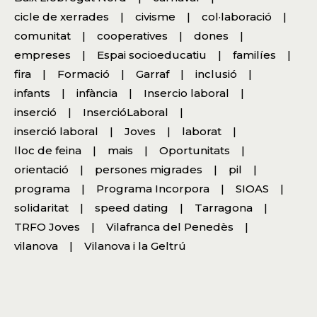
cicle de xerrades
civisme
col·laboració
comunitat
cooperatives
dones
empreses
Espai socioeducatiu
familíes
fira
Formació
Garraf
inclusió
infants
infància
Insercio laboral
inserció
InsercióLaboral
inserció laboral
Joves
laborat
lloc de feina
mais
Oportunitats
orientació
persones migrades
pil
programa
Programa Incorpora
SIOAS
solidaritat
speed dating
Tarragona
TRFO Joves
Vilafranca del Penedès
vilanova
Vilanova i la Geltrú