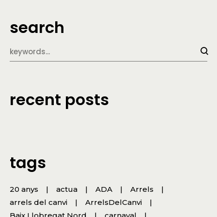
search
recent posts
tags
20 anys
actua
ADA
Arrels
arrels del canvi
ArrelsDelCanvi
Baix Llobregat Nord
carnaval