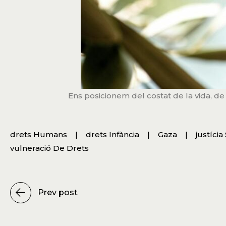
Ens posicionem del costat de la vida, de l
drets Humans
drets Infància
Gaza
justícia
vulneració De Drets
Prev post