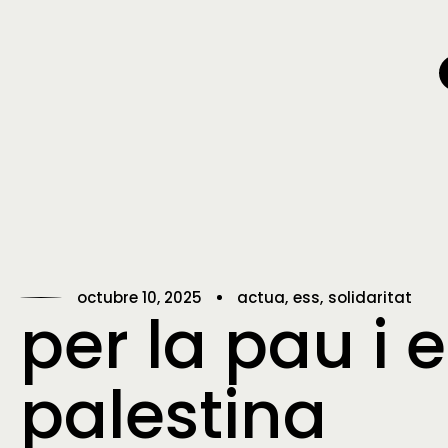
octubre 10, 2025
actua
ess
solidaritat
per la pau i e
palestina