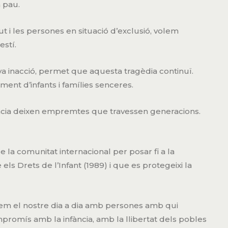
n pau.
ut i les persones en situació d’exclusió, volem
estí.
va inacció, permet que aquesta tragèdia continuï.
timent d’infants i famílies senceres.
ència deixen empremtes que travessen generacions.
de la comunitat internacional per posar fi a la
ls Drets de l’Infant (1989) i que es protegeixi la
llem el nostre dia a dia amb persones amb qui
mpromís amb la infància, amb la llibertat dels pobles