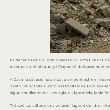
Fa dècades que el poble palestí viu sota una ocupac
d’ocupació, el bloqueig i l’expansió dels assentamen
A Gaza, la situació ha arribat a un punt extrem: dese
destruint hospitals, escoles i habitatges. Famílies s
aigua, medicaments i energia. A Cisjordània, la violèn
Tot això constitueix una violació flagrant del dret inte