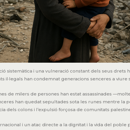
ió sistemàtica i una vulneració constant dels seus drets h
ts il·legals han condemnat generacions senceres a viure se
nes de milers de persones han estat assassinades —moltes d
enceres han quedat sepultades sota les runes mentre la pob
cia dels colons i l’expulsió forçosa de comunitats palestin
rnacional i un atac directe a la dignitat i la vida del poble 