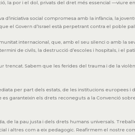
ió, la por i el dol, privats del dret més essencial —viure e
a d’iniciativa social compromesa amb la infància, la jovent
ue el Govern d’Israel està perpetrant contra el poble pal
munitat internacional, que, amb el seu silenci o amb la se
termini de civils, la destrucció d’escoles i hospitals, i el pa
r trencat. Sabem que les ferides del trauma i de la viol
ediata per part dels estats, de les institucions europees i 
e es garanteixin els drets reconeguts a la Convenció sobre e
da, de la pau justa i dels drets humans universals. Treba
ocial i altres com a eix pedagogic. Reafirmem el nostre co