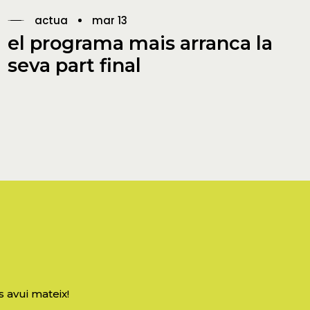
actua
mar 13
el programa mais arranca la
seva part final
s avui mateix!