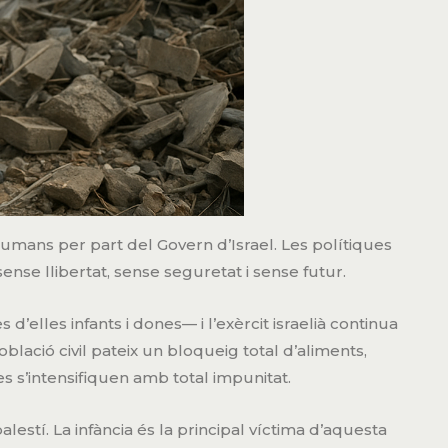
umans per part del Govern d’Israel. Les polítiques
nse llibertat, sense seguretat i sense futur.
’elles infants i dones— i l’exèrcit israelià continua
lació civil pateix un bloqueig total d’aliments,
es s’intensifiquen amb total impunitat.
palestí. La infància és la principal víctima d’aquesta