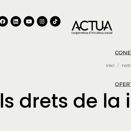
CONE
inici
notí
OFER
ls drets de la