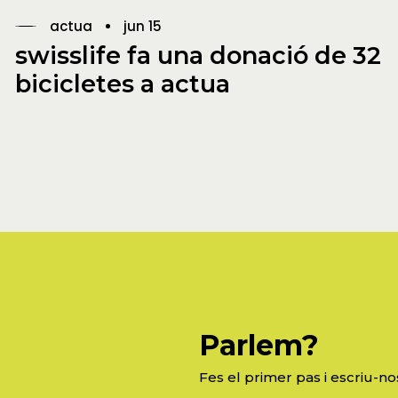
actua
jun 15
swisslife fa una donació de 32
bicicletes a actua
Parlem?
Fes el primer pas i escriu-no