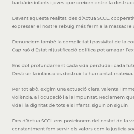
barbàrie: infants i joves que creixen entre la destrucc
Davant aquesta realitat, des d’Actua SCCL, cooperativ
expressar el nostre rebuig més ferm a la massacre q
Denunciem també la complicitat i passivitat de la co
Cap raó d’Estat ni justificació política pot amagar l’ex
Ens dol profundament cada vida perduda i cada futu
Destruir la infància és destruir la humanitat mateixa.
Per tot això, exigim una actuació clara, valenta i imm
violència, a l’ocupació i a la impunitat. Reclamem qu
vida i la dignitat de tots els infants, siguin on siguin.
Des d’Actua SCCL ens posicionem del costat de la vi
constantment fem servir els valors com la justicia s