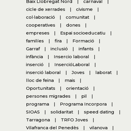
Baix Llobregat Nord
carnaval
cicle de xerrades
civisme
col·laboració
comunitat
cooperatives
dones
empreses
Espai socioeducatiu
familíes
fira
Formació
Garraf
inclusió
infants
infància
Insercio laboral
inserció
InsercióLaboral
inserció laboral
Joves
laborat
lloc de feina
mais
Oportunitats
orientació
persones migrades
pil
programa
Programa Incorpora
SIOAS
solidaritat
speed dating
Tarragona
TRFO Joves
Vilafranca del Penedès
vilanova