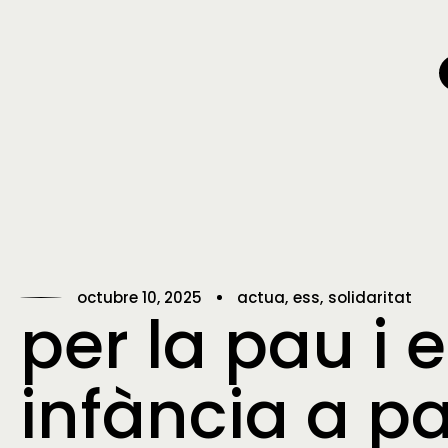
octubre 10, 2025
actua
ess
solidaritat
per la pau i e
infància a pa