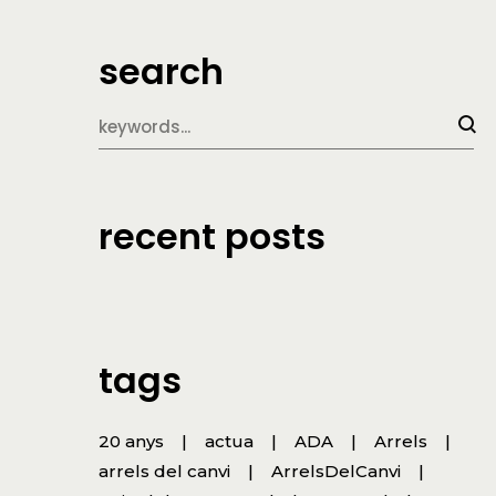
search
recent posts
tags
20 anys
actua
ADA
Arrels
arrels del canvi
ArrelsDelCanvi