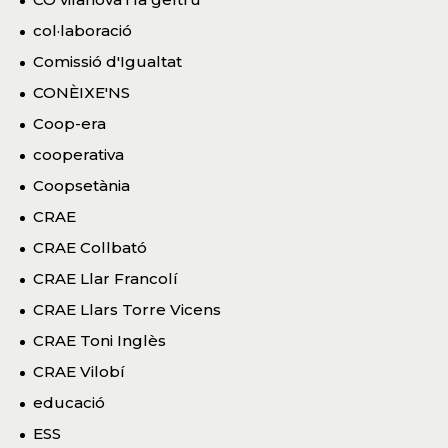
col·laboració
Comissió d'Igualtat
CONÈIXE'NS
Coop-era
cooperativa
Coopsetània
CRAE
CRAE Collbató
CRAE Llar Francolí
CRAE Llars Torre Vicens
CRAE Toni Inglès
CRAE Vilobí
educació
ESS