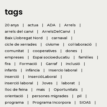
tags
20 anys
actua
ADA
Arrels
arrels del canvi
ArrelsDelCanvi
Baix Llobregat Nord
carnaval
cicle de xerrades
civisme
col·laboració
comunitat
cooperatives
dones
empreses
Espai socioeducatiu
familíes
fira
Formació
Garraf
inclusió
infants
infància
Insercio laboral
inserció
InsercióLaboral
inserció laboral
Joves
laborat
lloc de feina
mais
Oportunitats
orientació
persones migrades
pil
programa
Programa Incorpora
SIOAS