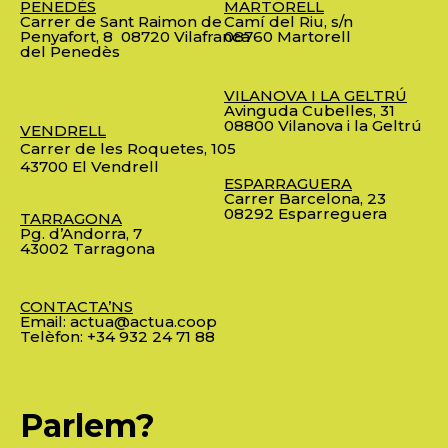
PENEDÈS
MARTORELL
Carrer de Sant Raimon de
Camí del Riu, s/n
Penyafort, 8
08720 Vilafranca
08760 Martorell
del Penedès
VILANOVA I LA GELTRÚ
Avinguda Cubelles, 31
08800 Vilanova i la Geltrú
VENDRELL
Carrer de les Roquetes, 105
43700 El Vendrell
ESPARRAGUERA
Carrer Barcelona, 23
08292 Esparreguera
TARRAGONA
Pg. d’Andorra, 7
43002 Tarragona
CONTACTA’NS
Email:
actua@actua.coop
Telèfon:
+34 932 24 71 88
Parlem?