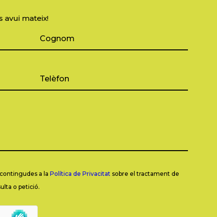
s avui mateix!
s contingudes a la
Política de Privacitat
sobre el tractament de
lta o petició.