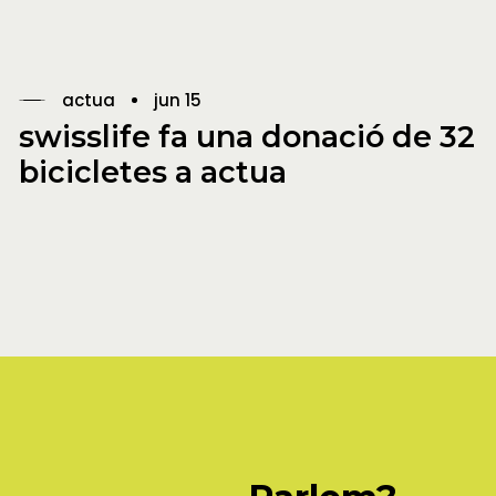
actua
jun 15
swisslife fa una donació de 32
bicicletes a actua