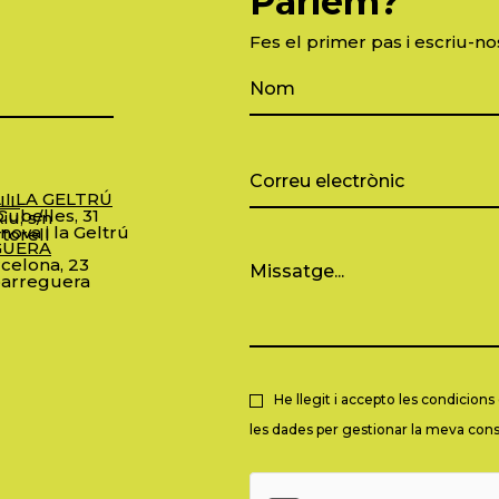
Parlem?
Fes el primer pas i escriu-no
 I LA GELTRÚ
LL
ubelles, 31
iu, s/n
nova i la Geltrú
torell
GUERA
celona, 23
arreguera
He llegit i accepto les condicion
les dades per gestionar la meva consu