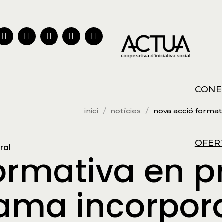
CONE
inici
notícies
nova acció format
OFER
ral
ormativa en p
rama incorpor