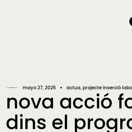
mayo 27, 2025
actua
projecte inserció labo
nova acció f
dins el prog