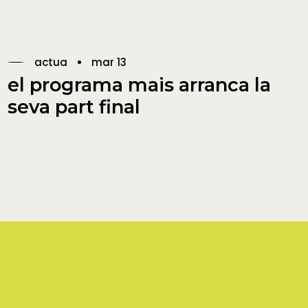
actua
mar 13
el programa mais arranca la
seva part final