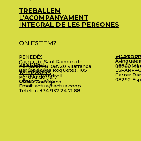
TREBALLEM
L’ACOMPANYAMENT
INTEGRAL DE LES PERSONES
ON ESTEM?
VILANOVA
PENEDÈS
MARTORE
Avinguda C
Carrer de Sant Raimon de
Camí del R
VENDRELL
08800 Vila
Penyafort, 8
08720 Vilafranca
08760 Mar
Carrer de les Roquetes, 105
ESPARRA
del Penedès
TARRAGONA
Carrer Bar
43700 El Vendrell
Pg. d’Andorra, 7
08292 Esp
CONTACTA’NS
43002 Tarragona
Email:
actua@actua.coop
Telèfon:
+34 932 24 71 88