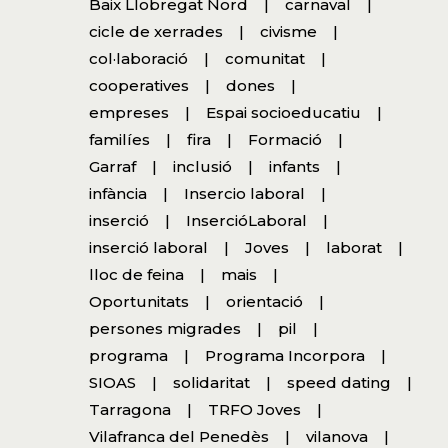
Baix Llobregat Nord
carnaval
cicle de xerrades
civisme
col·laboració
comunitat
cooperatives
dones
empreses
Espai socioeducatiu
familíes
fira
Formació
Garraf
inclusió
infants
infància
Insercio laboral
inserció
InsercióLaboral
inserció laboral
Joves
laborat
lloc de feina
mais
Oportunitats
orientació
persones migrades
pil
programa
Programa Incorpora
SIOAS
solidaritat
speed dating
Tarragona
TRFO Joves
Vilafranca del Penedès
vilanova