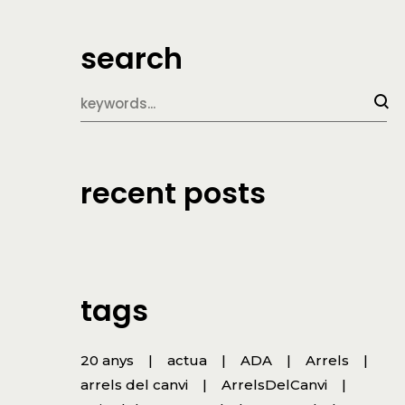
search
recent posts
tags
20 anys
actua
ADA
Arrels
arrels del canvi
ArrelsDelCanvi