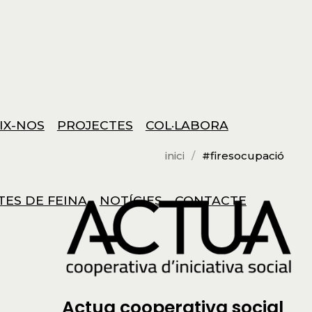
IX-NOS
PROJECTES
COL·LABORA
inici
#firesocupació
TES DE FEINA
NOTÍCIES
CONTACTE
Actua cooperativa social