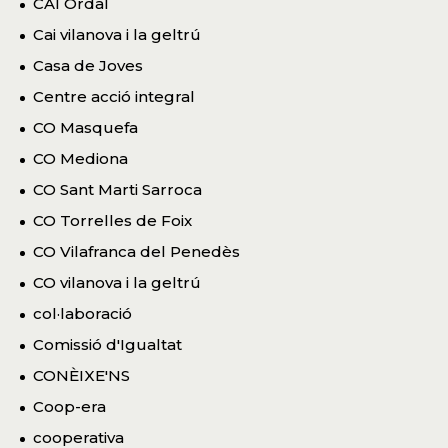
CAI Ordal
Cai vilanova i la geltrú
Casa de Joves
Centre acció integral
CO Masquefa
CO Mediona
CO Sant Marti Sarroca
CO Torrelles de Foix
CO Vilafranca del Penedès
CO vilanova i la geltrú
col·laboració
Comissió d'Igualtat
CONÈIXE'NS
Coop-era
cooperativa