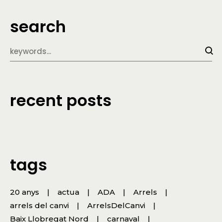
search
recent posts
tags
20 anys
actua
ADA
Arrels
arrels del canvi
ArrelsDelCanvi
Baix Llobregat Nord
carnaval