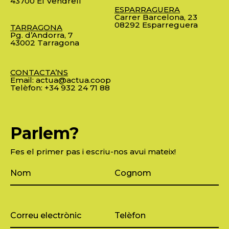
43700 El Vendrell
ESPARRAGUERA
Carrer Barcelona, 23
08292 Esparreguera
TARRAGONA
Pg. d’Andorra, 7
43002 Tarragona
CONTACTA’NS
Email:
actua@actua.coop
Telèfon:
+34 932 24 71 88
Parlem?
Fes el primer pas i escriu-nos avui mateix!