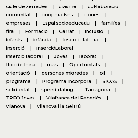
cicle de xerrades
civisme
col·laboració
comunitat
cooperatives
dones
empreses
Espai socioeducatiu
familíes
fira
Formació
Garraf
inclusió
infants
infància
Insercio laboral
inserció
InsercióLaboral
inserció laboral
Joves
laborat
lloc de feina
mais
Oportunitats
orientació
persones migrades
pil
programa
Programa Incorpora
SIOAS
solidaritat
speed dating
Tarragona
TRFO Joves
Vilafranca del Penedès
vilanova
Vilanova i la Geltrú