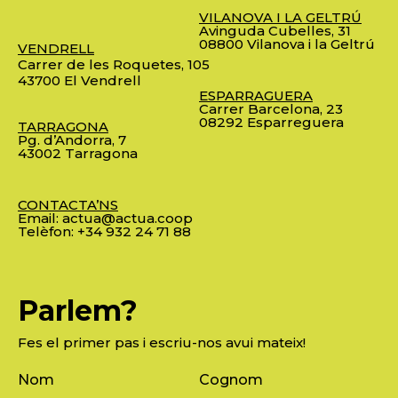
VILANOVA I LA GELTRÚ
Avinguda Cubelles, 31
08800 Vilanova i la Geltrú
VENDRELL
Carrer de les Roquetes, 105
43700 El Vendrell
ESPARRAGUERA
Carrer Barcelona, 23
08292 Esparreguera
TARRAGONA
Pg. d’Andorra, 7
43002 Tarragona
CONTACTA’NS
Email:
actua@actua.coop
Telèfon:
+34 932 24 71 88
Parlem?
Fes el primer pas i escriu-nos avui mateix!