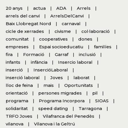
20 anys
actua
ADA
Arrels
arrels del canvi
ArrelsDelCanvi
Baix Llobregat Nord
carnaval
cicle de xerrades
civisme
col·laboració
comunitat
cooperatives
dones
empreses
Espai socioeducatiu
familíes
fira
Formació
Garraf
inclusió
infants
infància
Insercio laboral
inserció
InsercióLaboral
inserció laboral
Joves
laborat
lloc de feina
mais
Oportunitats
orientació
persones migrades
pil
programa
Programa Incorpora
SIOAS
solidaritat
speed dating
Tarragona
TRFO Joves
Vilafranca del Penedès
vilanova
Vilanova i la Geltrú