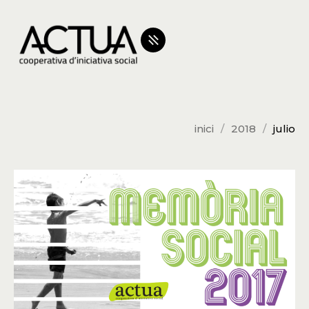
inici
2018
julio