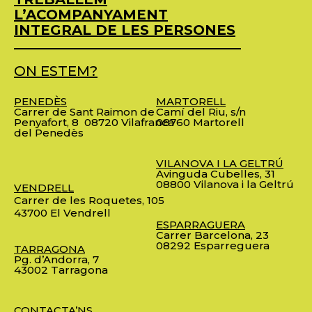
L’ACOMPANYAMENT
INTEGRAL DE LES PERSONES
ON ESTEM?
PENEDÈS
MARTORELL
Carrer de Sant Raimon de
Camí del Riu, s/n
Penyafort, 8
08720 Vilafranca
08760 Martorell
del Penedès
VILANOVA I LA GELTRÚ
Avinguda Cubelles, 31
08800 Vilanova i la Geltrú
VENDRELL
Carrer de les Roquetes, 105
43700 El Vendrell
ESPARRAGUERA
Carrer Barcelona, 23
08292 Esparreguera
TARRAGONA
Pg. d’Andorra, 7
43002 Tarragona
CONTACTA’NS