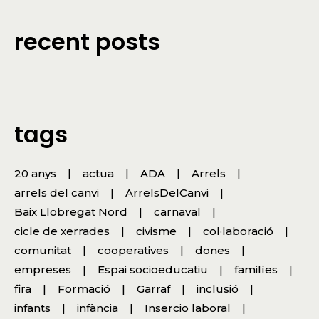
recent posts
tags
20 anys
actua
ADA
Arrels
arrels del canvi
ArrelsDelCanvi
Baix Llobregat Nord
carnaval
cicle de xerrades
civisme
col·laboració
comunitat
cooperatives
dones
empreses
Espai socioeducatiu
familíes
fira
Formació
Garraf
inclusió
infants
infància
Insercio laboral