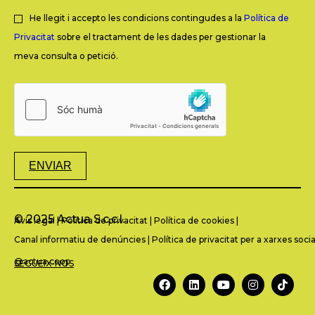
He llegit i accepto les condicions contingudes a la
Política de
Privacitat
sobre el tractament de les dades per gestionar la
meva consulta o petició.
ENVIAR
© 2025 Actua S.c.c.l.
Avís legal
|
Política de privacitat
|
Política de cookies
|
Canal informatiu de denúncies
|
Política de privacitat per a xarxes socia
@actua.coop
SEGUEIX-NOS