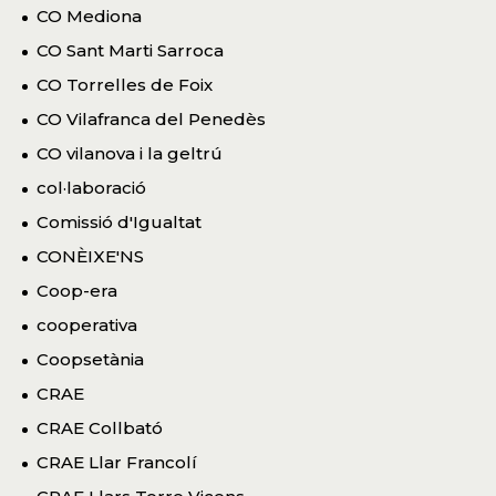
CO Mediona
CO Sant Marti Sarroca
CO Torrelles de Foix
CO Vilafranca del Penedès
CO vilanova i la geltrú
col·laboració
Comissió d'Igualtat
CONÈIXE'NS
Coop-era
cooperativa
Coopsetània
CRAE
CRAE Collbató
CRAE Llar Francolí