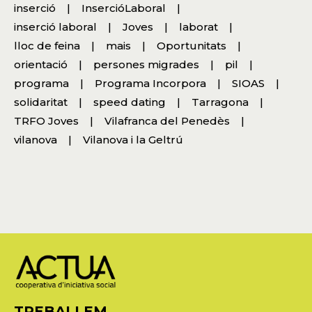
inserció
InsercióLaboral
inserció laboral
Joves
laborat
lloc de feina
mais
Oportunitats
orientació
persones migrades
pil
programa
Programa Incorpora
SIOAS
solidaritat
speed dating
Tarragona
TRFO Joves
Vilafranca del Penedès
vilanova
Vilanova i la Geltrú
TREBALLEM