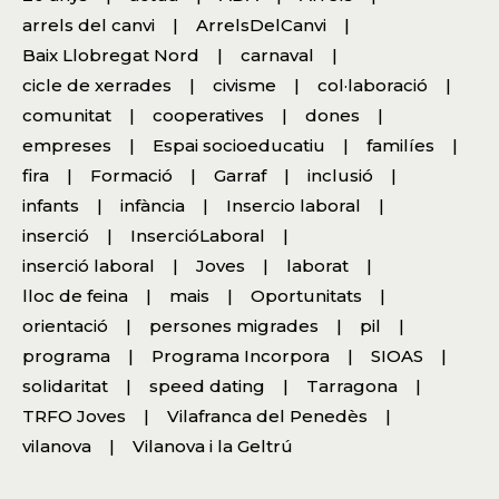
arrels del canvi
ArrelsDelCanvi
Baix Llobregat Nord
carnaval
cicle de xerrades
civisme
col·laboració
comunitat
cooperatives
dones
empreses
Espai socioeducatiu
familíes
fira
Formació
Garraf
inclusió
infants
infància
Insercio laboral
inserció
InsercióLaboral
inserció laboral
Joves
laborat
lloc de feina
mais
Oportunitats
orientació
persones migrades
pil
programa
Programa Incorpora
SIOAS
solidaritat
speed dating
Tarragona
TRFO Joves
Vilafranca del Penedès
vilanova
Vilanova i la Geltrú