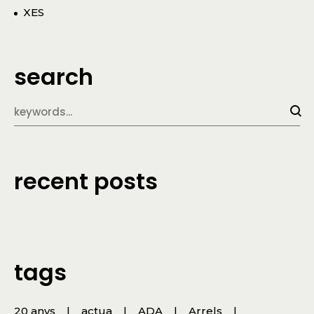
XES
search
recent posts
tags
20 anys
actua
ADA
Arrels