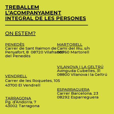
TREBALLEM
L’ACOMPANYAMENT
INTEGRAL DE LES PERSONES
ON ESTEM?
PENEDÈS
MARTORELL
Carrer de Sant Raimon de
Camí del Riu, s/n
Penyafort, 8
08720 Vilafranca
08760 Martorell
del Penedès
VILANOVA I LA GELTRÚ
Avinguda Cubelles, 31
08800 Vilanova i la Geltrú
VENDRELL
Carrer de les Roquetes, 105
43700 El Vendrell
ESPARRAGUERA
Carrer Barcelona, 23
08292 Esparreguera
TARRAGONA
Pg. d’Andorra, 7
43002 Tarragona