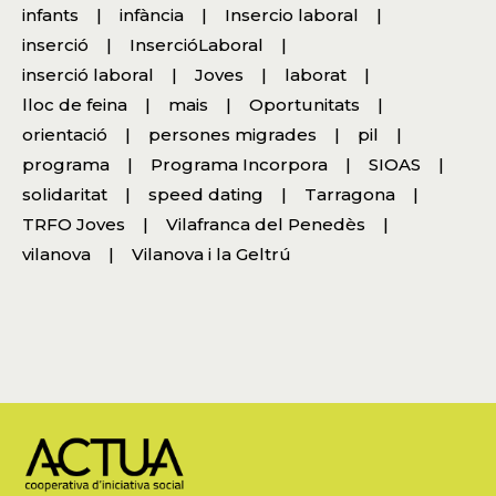
infants
infància
Insercio laboral
inserció
InsercióLaboral
inserció laboral
Joves
laborat
lloc de feina
mais
Oportunitats
orientació
persones migrades
pil
programa
Programa Incorpora
SIOAS
solidaritat
speed dating
Tarragona
TRFO Joves
Vilafranca del Penedès
vilanova
Vilanova i la Geltrú