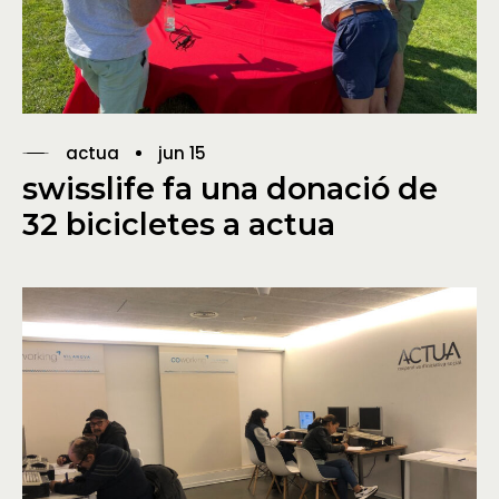
actua
jun 15
swisslife fa una donació de
32 bicicletes a actua