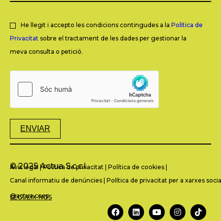
He llegit i accepto les condicions contingudes a la
Política de
Privacitat
sobre el tractament de les dades per gestionar la
meva consulta o petició.
ENVIAR
© 2025 Actua S.c.c.l.
Avís legal
|
Política de privacitat
|
Política de cookies
|
Canal informatiu de denúncies
|
Política de privacitat per a xarxes socia
@actua.coop
SEGUEIX-NOS