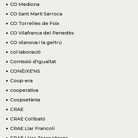
CO Mediona
CO Sant Marti Sarroca
CO Torrelles de Foix
CO Vilafranca del Penedès
CO vilanova i la geltrú
col·laboració
Comissió d'Igualtat
CONÈIXE'NS
Coop-era
cooperativa
Coopsetània
CRAE
CRAE Collbató
CRAE Llar Francolí
CRAE Llars Torre Vicens