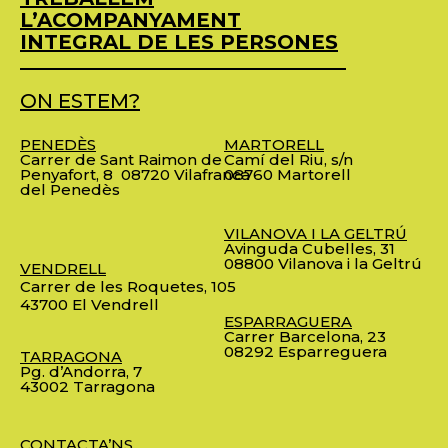
L’ACOMPANYAMENT
INTEGRAL DE LES PERSONES
ON ESTEM?
PENEDÈS
MARTORELL
Carrer de Sant Raimon de
Camí del Riu, s/n
Penyafort, 8
08720 Vilafranca
08760 Martorell
del Penedès
VILANOVA I LA GELTRÚ
Avinguda Cubelles, 31
08800 Vilanova i la Geltrú
VENDRELL
Carrer de les Roquetes, 105
43700 El Vendrell
ESPARRAGUERA
Carrer Barcelona, 23
08292 Esparreguera
TARRAGONA
Pg. d’Andorra, 7
43002 Tarragona
CONTACTA’NS