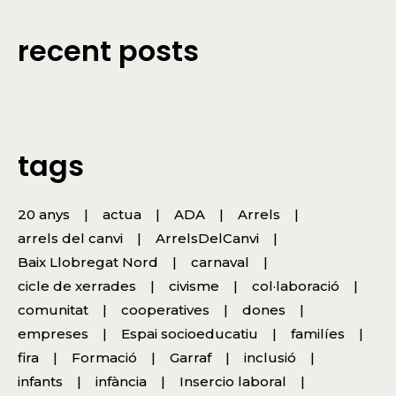
recent posts
tags
20 anys
actua
ADA
Arrels
arrels del canvi
ArrelsDelCanvi
Baix Llobregat Nord
carnaval
cicle de xerrades
civisme
col·laboració
comunitat
cooperatives
dones
empreses
Espai socioeducatiu
familíes
fira
Formació
Garraf
inclusió
infants
infància
Insercio laboral