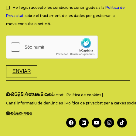
He llegit i accepto les condicions contingudes a la
Política de
Privacitat
sobre el tractament de les dades per gestionar la
meva consulta o petició.
ENVIAR
© 2025 Actua S.c.c.l.
Avís legal
|
Política de privacitat
|
Política de cookies
|
Canal informatiu de denúncies
|
Política de privacitat per a xarxes socia
@actua.coop
SEGUEIX-NOS