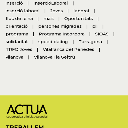
inserció
InsercióLaboral
inserció laboral
Joves
laborat
lloc de feina
mais
Oportunitats
orientació
persones migrades
pil
programa
Programa Incorpora
SIOAS
solidaritat
speed dating
Tarragona
TRFO Joves
Vilafranca del Penedès
vilanova
Vilanova i la Geltrú
TREBALLEM