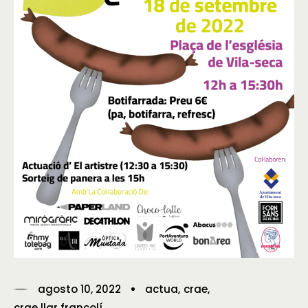
agosto 10, 2022
actua
crae
crae llar francolí