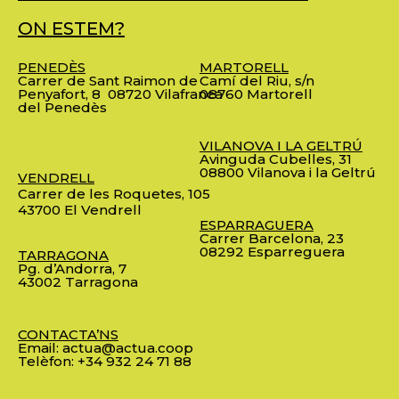
ON ESTEM?
PENEDÈS
MARTORELL
Carrer de Sant Raimon de
Camí del Riu, s/n
Penyafort, 8
08720 Vilafranca
08760 Martorell
del Penedès
VILANOVA I LA GELTRÚ
Avinguda Cubelles, 31
08800 Vilanova i la Geltrú
VENDRELL
Carrer de les Roquetes, 105
43700 El Vendrell
ESPARRAGUERA
Carrer Barcelona, 23
08292 Esparreguera
TARRAGONA
Pg. d’Andorra, 7
43002 Tarragona
CONTACTA’NS
Email:
actua@actua.coop
Telèfon:
+34 932 24 71 88