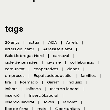
tags
20 anys
actua
ADA
Arrels
arrels del canvi
ArrelsDelCanvi
Baix Llobregat Nord
carnaval
cicle de xerrades
civisme
col·laboració
comunitat
cooperatives
dones
empreses
Espai socioeducatiu
familíes
fira
Formació
Garraf
inclusió
infants
infància
Insercio laboral
inserció
InsercióLaboral
inserció laboral
Joves
laborat
lloc de feina
mais
Oportunitats