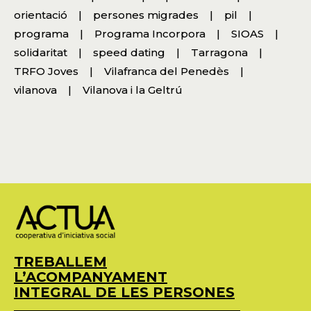
orientació
persones migrades
pil
programa
Programa Incorpora
SIOAS
solidaritat
speed dating
Tarragona
TRFO Joves
Vilafranca del Penedès
vilanova
Vilanova i la Geltrú
TREBALLEM
L’ACOMPANYAMENT
INTEGRAL DE LES PERSONES