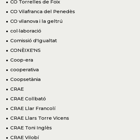
CO Torrelles de Foix
CO Vilafranca del Penedès
CO vilanova i la geltrú
col·laboració
Comissió d'Igualtat
CONÈIXE'NS
Coop-era
cooperativa
Coopsetània
CRAE
CRAE Collbató
CRAE Llar Francolí
CRAE Llars Torre Vicens
CRAE Toni Inglès
CRAE Vilobí