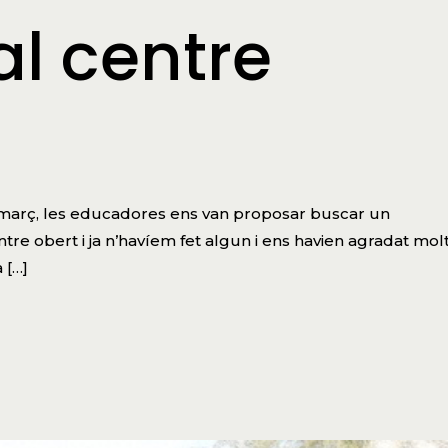
l centre
r
e març, les educadores ens van proposar buscar un
tre obert i ja n’havíem fet algun i ens havien agradat molt
 […]