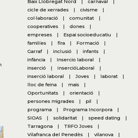
Baix Llobregat Nord
carnaval
cicle de xerrades
civisme
col·laboració
comunitat
cooperatives
dones
empreses
Espai socioeducatiu
familíes
fira
Formació
Garraf
inclusió
infants
infància
Insercio laboral
n
inserció
InsercióLaboral
inserció laboral
Joves
laborat
lloc de feina
mais
Oportunitats
orientació
persones migrades
pil
programa
Programa Incorpora
SIOAS
solidaritat
speed dating
Tarragona
TRFO Joves
Vilafranca del Penedès
vilanova