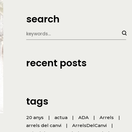
search
recent posts
tags
20 anys
actua
ADA
Arrels
arrels del canvi
ArrelsDelCanvi