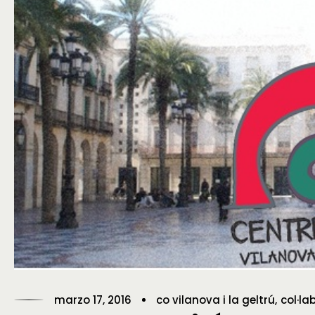
marzo 17, 2016
co vilanova i la geltrú
col·la