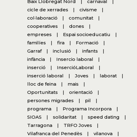
Baix Llobregat Nord
carnaval
cicle de xerrades
civisme
col·laboració
comunitat
cooperatives
dones
empreses
Espai socioeducatiu
familíes
fira
Formació
Garraf
inclusió
infants
infància
Insercio laboral
inserció
InsercióLaboral
inserció laboral
Joves
laborat
lloc de feina
mais
Oportunitats
orientació
persones migrades
pil
programa
Programa Incorpora
SIOAS
solidaritat
speed dating
Tarragona
TRFO Joves
Vilafranca del Penedès
vilanova