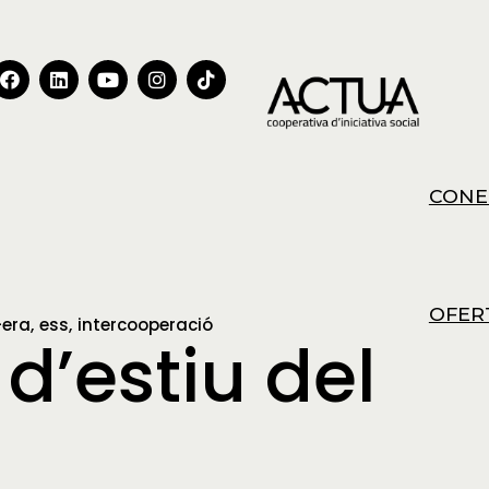
CONE
OFER
-era
ess
intercooperació
 d’estiu del