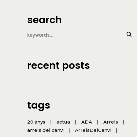
search
recent posts
tags
20 anys
actua
ADA
Arrels
arrels del canvi
ArrelsDelCanvi