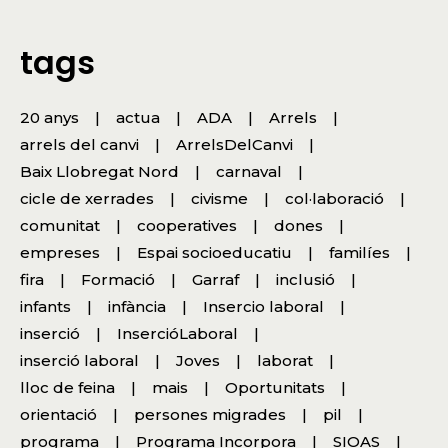
tags
20 anys
actua
ADA
Arrels
arrels del canvi
ArrelsDelCanvi
Baix Llobregat Nord
carnaval
cicle de xerrades
civisme
col·laboració
comunitat
cooperatives
dones
empreses
Espai socioeducatiu
familíes
fira
Formació
Garraf
inclusió
infants
infància
Insercio laboral
inserció
InsercióLaboral
inserció laboral
Joves
laborat
lloc de feina
mais
Oportunitats
orientació
persones migrades
pil
programa
Programa Incorpora
SIOAS