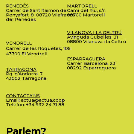
PENEDÈS
MARTORELL
Carrer de Sant Raimon de
Camí del Riu, s/n
Penyafort, 8
08720 Vilafranca
08760 Martorell
del Penedès
VILANOVA I LA GELTRÚ
Avinguda Cubelles, 31
08800 Vilanova i la Geltrú
VENDRELL
Carrer de les Roquetes, 105
43700 El Vendrell
ESPARRAGUERA
Carrer Barcelona, 23
08292 Esparreguera
TARRAGONA
Pg. d’Andorra, 7
43002 Tarragona
CONTACTA’NS
Email:
actua@actua.coop
Telèfon:
+34 932 24 71 88
Parlem?