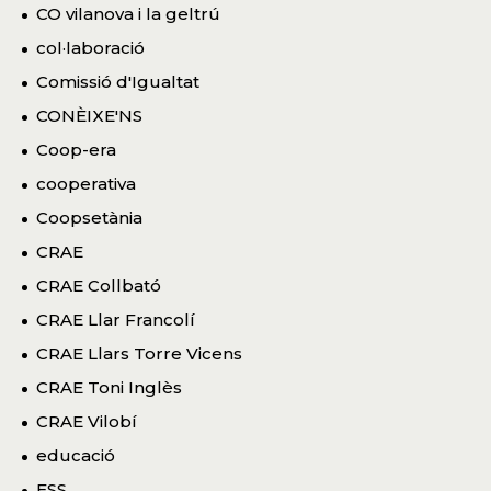
CO vilanova i la geltrú
col·laboració
Comissió d'Igualtat
CONÈIXE'NS
Coop-era
cooperativa
Coopsetània
CRAE
CRAE Collbató
CRAE Llar Francolí
CRAE Llars Torre Vicens
CRAE Toni Inglès
CRAE Vilobí
educació
ESS