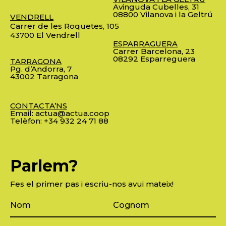
Avinguda Cubelles, 31
08800 Vilanova i la Geltrú
VENDRELL
Carrer de les Roquetes, 105
43700 El Vendrell
ESPARRAGUERA
Carrer Barcelona, 23
08292 Esparreguera
TARRAGONA
Pg. d’Andorra, 7
43002 Tarragona
CONTACTA’NS
Email:
actua@actua.coop
Telèfon:
+34 932 24 71 88
Parlem?
Fes el primer pas i escriu-nos avui mateix!