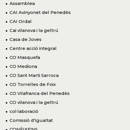
Assamblea
CAI Avinyonet del Penedès
CAI Ordal
Cai vilanova i la geltrú
Casa de Joves
Centre acció integral
CO Masquefa
CO Mediona
CO Sant Marti Sarroca
CO Torrelles de Foix
CO Vilafranca del Penedès
CO vilanova i la geltrú
col·laboració
Comissió d'Igualtat
CONÈIXE'NS