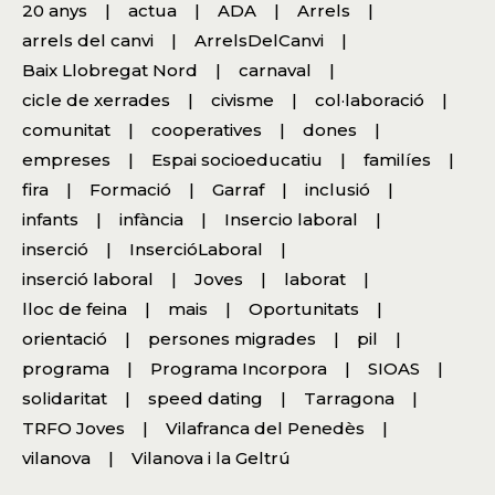
20 anys
actua
ADA
Arrels
arrels del canvi
ArrelsDelCanvi
Baix Llobregat Nord
carnaval
cicle de xerrades
civisme
col·laboració
comunitat
cooperatives
dones
empreses
Espai socioeducatiu
familíes
fira
Formació
Garraf
inclusió
infants
infància
Insercio laboral
inserció
InsercióLaboral
inserció laboral
Joves
laborat
lloc de feina
mais
Oportunitats
orientació
persones migrades
pil
programa
Programa Incorpora
SIOAS
solidaritat
speed dating
Tarragona
TRFO Joves
Vilafranca del Penedès
vilanova
Vilanova i la Geltrú