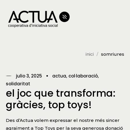
inici
somriures
julio 3, 2025
actua
col·laboració
solidaritat
el joc que transforma:
gràcies, top toys!
Des d’Actua volem expressar el nostre més sincer
agraïment a Top Toys per la seva generosa donació