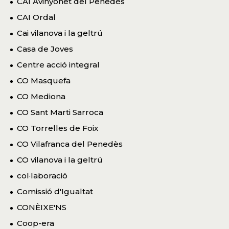
CAI Avinyonet del Penedès
CAI Ordal
Cai vilanova i la geltrú
Casa de Joves
Centre acció integral
CO Masquefa
CO Mediona
CO Sant Marti Sarroca
CO Torrelles de Foix
CO Vilafranca del Penedès
CO vilanova i la geltrú
col·laboració
Comissió d'Igualtat
CONÈIXE'NS
Coop-era