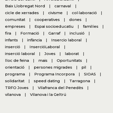
Baix Llobregat Nord
carnaval
cicle de xerrades
civisme
col·laboració
comunitat
cooperatives
dones
empreses
Espai socioeducatiu
familíes
fira
Formació
Garraf
inclusió
infants
infància
Insercio laboral
inserció
InsercióLaboral
inserció laboral
Joves
laborat
lloc de feina
mais
Oportunitats
orientació
persones migrades
pil
programa
Programa Incorpora
SIOAS
solidaritat
speed dating
Tarragona
TRFO Joves
Vilafranca del Penedès
vilanova
Vilanova i la Geltrú