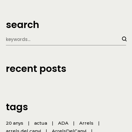
search
recent posts
tags
20 anys
actua
ADA
Arrels
arrels del canvi
ArrelsDelCanvi