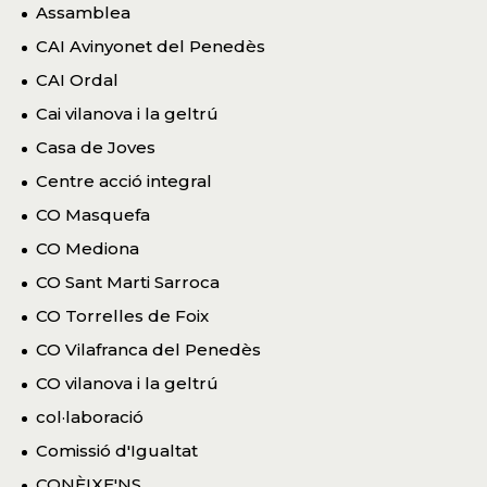
Assamblea
CAI Avinyonet del Penedès
CAI Ordal
Cai vilanova i la geltrú
Casa de Joves
Centre acció integral
CO Masquefa
CO Mediona
CO Sant Marti Sarroca
CO Torrelles de Foix
CO Vilafranca del Penedès
CO vilanova i la geltrú
col·laboració
Comissió d'Igualtat
CONÈIXE'NS