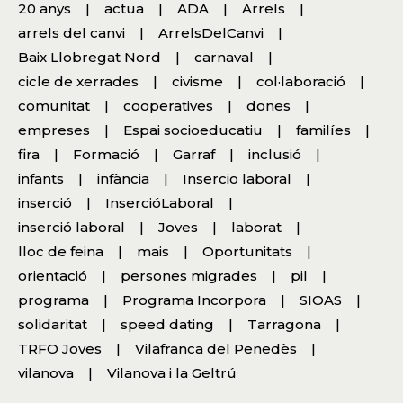
20 anys
actua
ADA
Arrels
arrels del canvi
ArrelsDelCanvi
Baix Llobregat Nord
carnaval
cicle de xerrades
civisme
col·laboració
comunitat
cooperatives
dones
empreses
Espai socioeducatiu
familíes
fira
Formació
Garraf
inclusió
infants
infància
Insercio laboral
inserció
InsercióLaboral
inserció laboral
Joves
laborat
lloc de feina
mais
Oportunitats
orientació
persones migrades
pil
programa
Programa Incorpora
SIOAS
solidaritat
speed dating
Tarragona
TRFO Joves
Vilafranca del Penedès
vilanova
Vilanova i la Geltrú