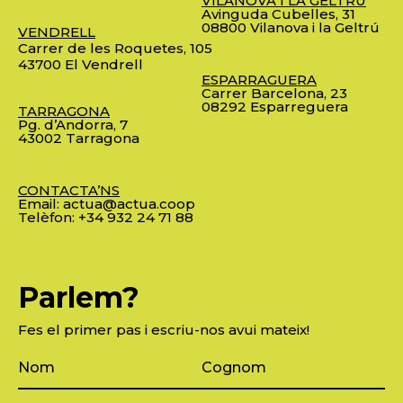
VILANOVA I LA GELTRÚ
Avinguda Cubelles, 31
08800 Vilanova i la Geltrú
VENDRELL
Carrer de les Roquetes, 105
43700 El Vendrell
ESPARRAGUERA
Carrer Barcelona, 23
08292 Esparreguera
TARRAGONA
Pg. d’Andorra, 7
43002 Tarragona
CONTACTA’NS
Email:
actua@actua.coop
Telèfon:
+34 932 24 71 88
Parlem?
Fes el primer pas i escriu-nos avui mateix!