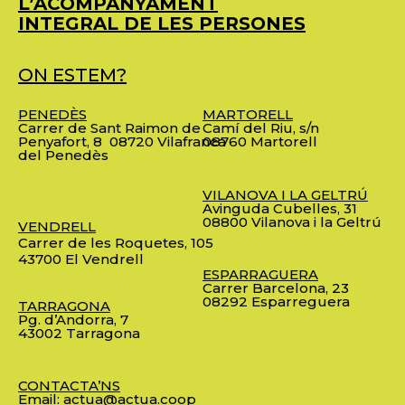
L’ACOMPANYAMENT
INTEGRAL DE LES PERSONES
ON ESTEM?
PENEDÈS
MARTORELL
Carrer de Sant Raimon de
Camí del Riu, s/n
Penyafort, 8
08720 Vilafranca
08760 Martorell
del Penedès
VILANOVA I LA GELTRÚ
Avinguda Cubelles, 31
08800 Vilanova i la Geltrú
VENDRELL
Carrer de les Roquetes, 105
43700 El Vendrell
ESPARRAGUERA
Carrer Barcelona, 23
08292 Esparreguera
TARRAGONA
Pg. d’Andorra, 7
43002 Tarragona
CONTACTA’NS
Email:
actua@actua.coop