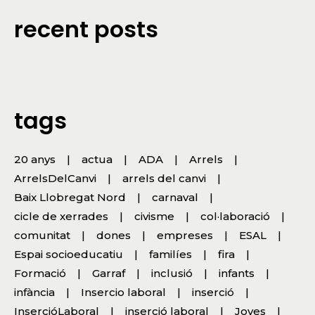
recent posts
tags
20 anys
actua
ADA
Arrels
ArrelsDelCanvi
arrels del canvi
Baix Llobregat Nord
carnaval
cicle de xerrades
civisme
col·laboració
comunitat
dones
empreses
ESAL
Espai socioeducatiu
familíes
fira
Formació
Garraf
inclusió
infants
infància
Insercio laboral
inserció
InsercióLaboral
inserció laboral
Joves