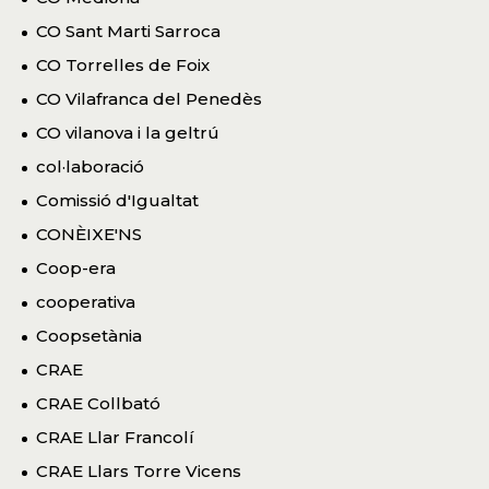
CO Sant Marti Sarroca
CO Torrelles de Foix
CO Vilafranca del Penedès
CO vilanova i la geltrú
col·laboració
Comissió d'Igualtat
CONÈIXE'NS
Coop-era
cooperativa
Coopsetània
CRAE
CRAE Collbató
CRAE Llar Francolí
CRAE Llars Torre Vicens