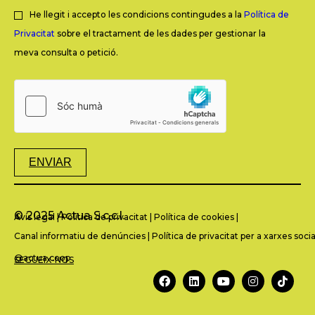
He llegit i accepto les condicions contingudes a la
Política de
Privacitat
sobre el tractament de les dades per gestionar la
meva consulta o petició.
ENVIAR
© 2025 Actua S.c.c.l.
Avís legal
|
Política de privacitat
|
Política de cookies
|
Canal informatiu de denúncies
|
Política de privacitat per a xarxes socia
@actua.coop
SEGUEIX-NOS