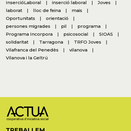
InsercióLaboral
inserció laboral
Joves
laborat
lloc de feina
mais
Oportunitats
orientació
persones migrades
pil
programa
Programa Incorpora
psicosocial
SIOAS
solidaritat
Tarragona
TRFO Joves
Vilafranca del Penedès
vilanova
Vilanova i la Geltrú
TREBALLEM