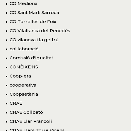
CO Mediona
CO Sant Marti Sarroca
CO Torrelles de Foix
CO Vilafranca del Penedès
CO vilanova i la geltrú
col·laboració
Comissió d'Igualtat
CONÈIXE'NS
Coop-era
cooperativa
Coopsetània
CRAE
CRAE Collbató
CRAE Llar Francolí
CRAE Llars Torre Vicens