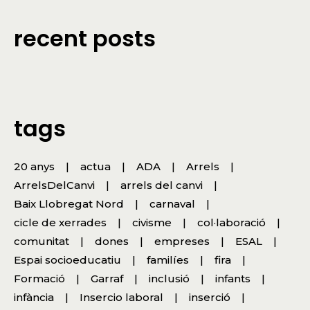
recent posts
tags
20 anys
actua
ADA
Arrels
ArrelsDelCanvi
arrels del canvi
Baix Llobregat Nord
carnaval
cicle de xerrades
civisme
col·laboració
comunitat
dones
empreses
ESAL
Espai socioeducatiu
familíes
fira
Formació
Garraf
inclusió
infants
infància
Insercio laboral
inserció