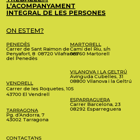
L’ACOMPANYAMENT
INTEGRAL DE LES PERSONES
ON ESTEM?
PENEDÈS
MARTORELL
Carrer de Sant Raimon de
Camí del Riu, s/n
Penyafort, 8
08720 Vilafranca
08760 Martorell
del Penedès
VILANOVA I LA GELTRÚ
Avinguda Cubelles, 31
08800 Vilanova i la Geltrú
VENDRELL
Carrer de les Roquetes, 105
43700 El Vendrell
ESPARRAGUERA
Carrer Barcelona, 23
08292 Esparreguera
TARRAGONA
Pg. d’Andorra, 7
43002 Tarragona
CONTACTA’NS