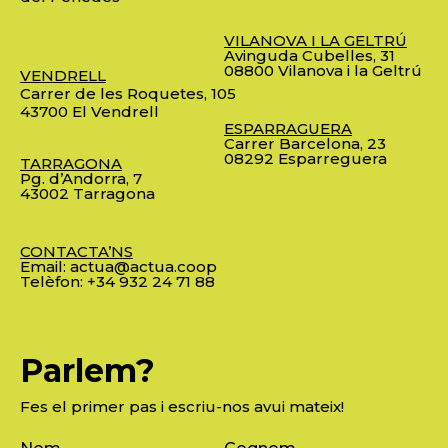
VILANOVA I LA GELTRÚ
Avinguda Cubelles, 31
08800 Vilanova i la Geltrú
VENDRELL
Carrer de les Roquetes, 105
43700 El Vendrell
ESPARRAGUERA
Carrer Barcelona, 23
08292 Esparreguera
TARRAGONA
Pg. d’Andorra, 7
43002 Tarragona
CONTACTA’NS
Email:
actua@actua.coop
Telèfon:
+34 932 24 71 88
Parlem?
Fes el primer pas i escriu-nos avui mateix!