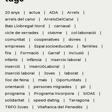
20 anys
actua
ADA
Arrels
arrels del canvi
ArrelsDelCanvi
Baix Llobregat Nord
carnaval
cicle de xerrades
civisme
col·laboració
comunitat
cooperatives
dones
empreses
Espai socioeducatiu
familíes
fira
Formació
Garraf
inclusió
infants
infància
Insercio laboral
inserció
InsercióLaboral
inserció laboral
Joves
laborat
lloc de feina
mais
Oportunitats
orientació
persones migrades
pil
programa
Programa Incorpora
SIOAS
solidaritat
speed dating
Tarragona
TRFO Joves
Vilafranca del Penedès