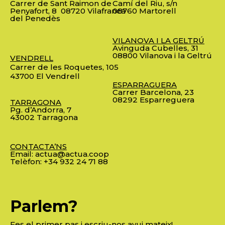
Carrer de Sant Raimon de
Camí del Riu, s/n
Penyafort, 8
08720 Vilafranca
08760 Martorell
del Penedès
VILANOVA I LA GELTRÚ
Avinguda Cubelles, 31
08800 Vilanova i la Geltrú
VENDRELL
Carrer de les Roquetes, 105
43700 El Vendrell
ESPARRAGUERA
Carrer Barcelona, 23
08292 Esparreguera
TARRAGONA
Pg. d’Andorra, 7
43002 Tarragona
CONTACTA’NS
Email:
actua@actua.coop
Telèfon:
+34 932 24 71 88
Parlem?
Fes el primer pas i escriu-nos avui mateix!