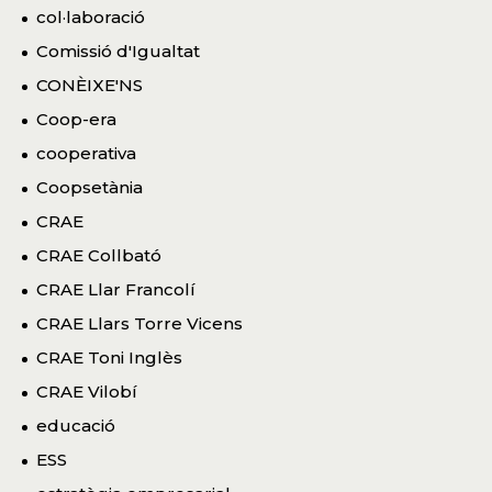
col·laboració
Comissió d'Igualtat
CONÈIXE'NS
Coop-era
cooperativa
Coopsetània
CRAE
CRAE Collbató
CRAE Llar Francolí
CRAE Llars Torre Vicens
CRAE Toni Inglès
CRAE Vilobí
educació
ESS