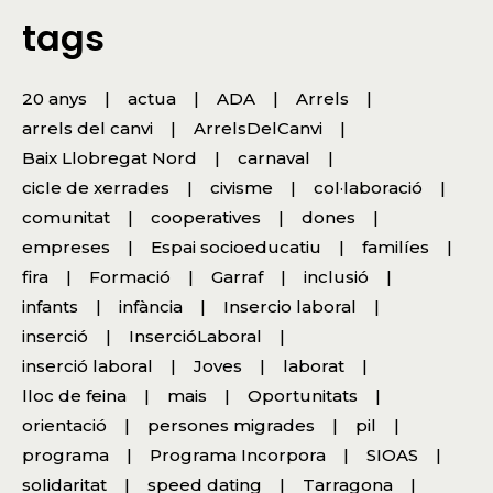
tags
20 anys
actua
ADA
Arrels
arrels del canvi
ArrelsDelCanvi
Baix Llobregat Nord
carnaval
cicle de xerrades
civisme
col·laboració
comunitat
cooperatives
dones
empreses
Espai socioeducatiu
familíes
fira
Formació
Garraf
inclusió
infants
infància
Insercio laboral
inserció
InsercióLaboral
inserció laboral
Joves
laborat
lloc de feina
mais
Oportunitats
orientació
persones migrades
pil
programa
Programa Incorpora
SIOAS
solidaritat
speed dating
Tarragona