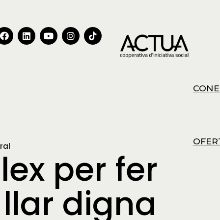
CONE
OFER
ral
ex per fer
llar digna