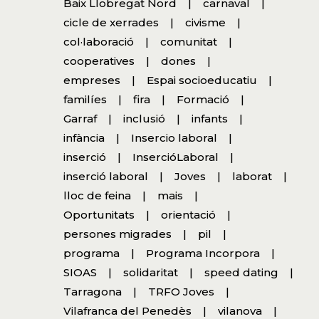
Baix Llobregat Nord
carnaval
cicle de xerrades
civisme
col·laboració
comunitat
cooperatives
dones
empreses
Espai socioeducatiu
familíes
fira
Formació
Garraf
inclusió
infants
infància
Insercio laboral
inserció
InsercióLaboral
inserció laboral
Joves
laborat
lloc de feina
mais
Oportunitats
orientació
persones migrades
pil
programa
Programa Incorpora
SIOAS
solidaritat
speed dating
Tarragona
TRFO Joves
Vilafranca del Penedès
vilanova