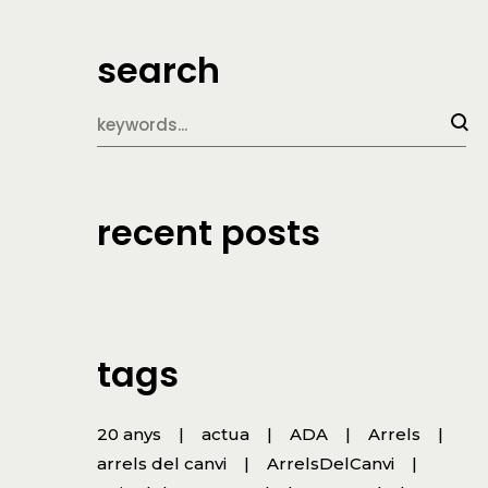
search
recent posts
tags
20 anys
actua
ADA
Arrels
arrels del canvi
ArrelsDelCanvi