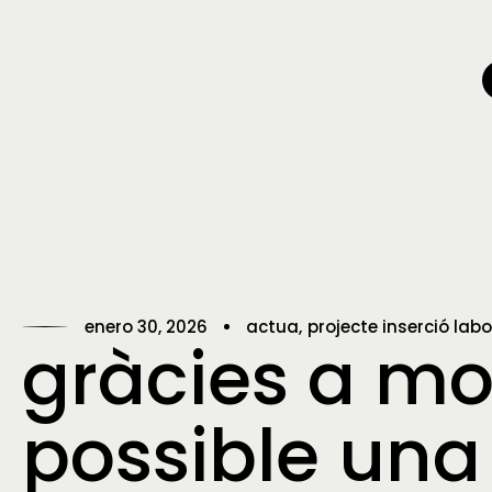
enero 30, 2026
actua
projecte inserció labo
gràcies a mol
possible una 