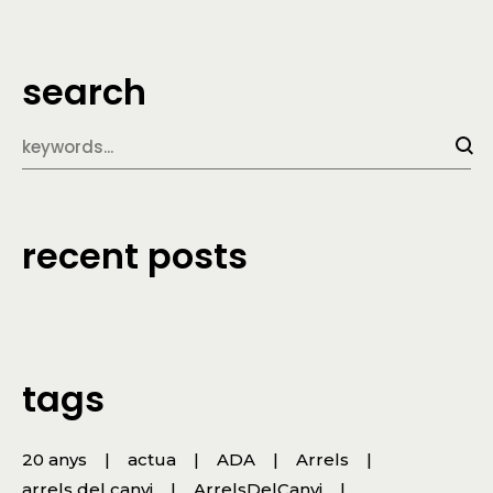
search
recent posts
tags
20 anys
actua
ADA
Arrels
arrels del canvi
ArrelsDelCanvi