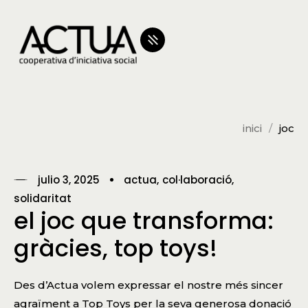
inici
joc
julio 3, 2025
actua
col·laboració
solidaritat
el joc que transforma:
gràcies, top toys!
Des d’Actua volem expressar el nostre més sincer
agraïment a Top Toys per la seva generosa donació