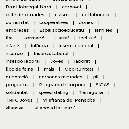
Baix Llobregat Nord
carnaval
cicle de xerrades
civisme
col·laboració
comunitat
cooperatives
dones
empreses
Espai socioeducatiu
familíes
fira
Formació
Garraf
inclusió
infants
infància
Insercio laboral
inserció
InsercióLaboral
inserció laboral
Joves
laborat
lloc de feina
mais
Oportunitats
orientació
persones migrades
pil
programa
Programa Incorpora
SIOAS
solidaritat
speed dating
Tarragona
TRFO Joves
Vilafranca del Penedès
vilanova
Vilanova i la Geltrú