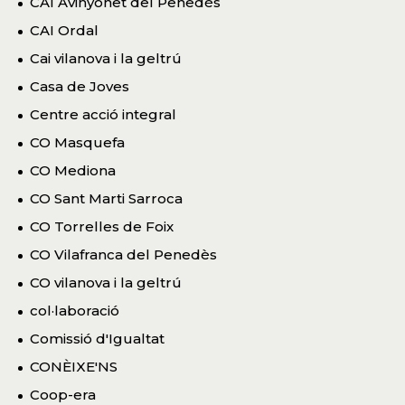
CAI Avinyonet del Penedès
CAI Ordal
Cai vilanova i la geltrú
Casa de Joves
Centre acció integral
CO Masquefa
CO Mediona
CO Sant Marti Sarroca
CO Torrelles de Foix
CO Vilafranca del Penedès
CO vilanova i la geltrú
col·laboració
Comissió d'Igualtat
CONÈIXE'NS
Coop-era