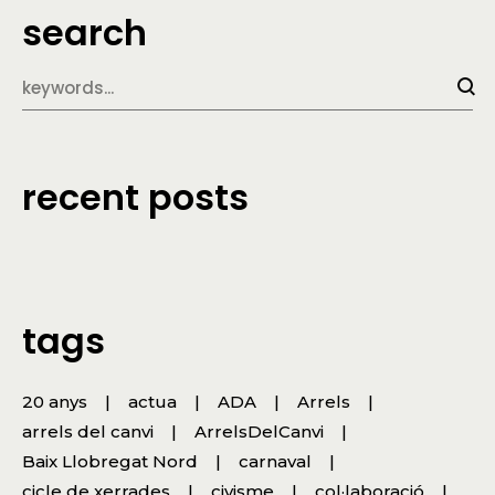
search
recent posts
tags
20 anys
actua
ADA
Arrels
arrels del canvi
ArrelsDelCanvi
Baix Llobregat Nord
carnaval
cicle de xerrades
civisme
col·laboració