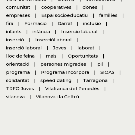
comunitat
cooperatives
dones
empreses
Espai socioeducatiu
familíes
fira
Formació
Garraf
inclusió
infants
infància
Insercio laboral
inserció
InsercióLaboral
inserció laboral
Joves
laborat
lloc de feina
mais
Oportunitats
orientació
persones migrades
pil
programa
Programa Incorpora
SIOAS
solidaritat
speed dating
Tarragona
TRFO Joves
Vilafranca del Penedès
vilanova
Vilanova i la Geltrú