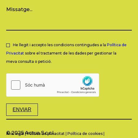
He llegit i accepto les condicions contingudes a la
Política de
Privacitat
sobre el tractament de les dades per gestionar la
meva consulta o petició.
ENVIAR
© 2025 Actua S.c.c.l.
Avís legal
|
Política de privacitat
|
Política de cookies
|