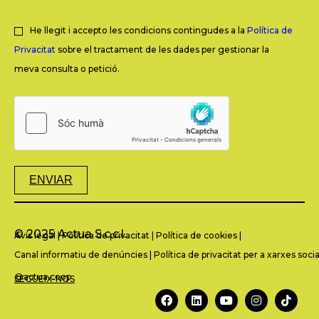
He llegit i accepto les condicions contingudes a la
Política de
Privacitat
sobre el tractament de les dades per gestionar la
meva consulta o petició.
ENVIAR
© 2025 Actua S.c.c.l.
Avís legal
|
Política de privacitat
|
Política de cookies
|
Canal informatiu de denúncies
|
Política de privacitat per a xarxes socia
@actua.coop
SEGUEIX-NOS