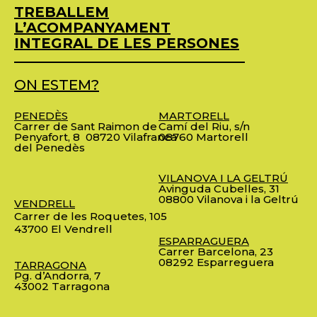
TREBALLEM
L’ACOMPANYAMENT
INTEGRAL DE LES PERSONES
ON ESTEM?
PENEDÈS
MARTORELL
Carrer de Sant Raimon de
Camí del Riu, s/n
Penyafort, 8
08720 Vilafranca
08760 Martorell
del Penedès
VILANOVA I LA GELTRÚ
Avinguda Cubelles, 31
08800 Vilanova i la Geltrú
VENDRELL
Carrer de les Roquetes, 105
43700 El Vendrell
ESPARRAGUERA
Carrer Barcelona, 23
08292 Esparreguera
TARRAGONA
Pg. d’Andorra, 7
43002 Tarragona