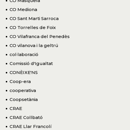
CO Masquefa
CO Mediona
CO Sant Marti Sarroca
CO Torrelles de Foix
CO Vilafranca del Penedès
CO vilanova i la geltrú
col·laboració
Comissió d'Igualtat
CONÈIXE'NS
Coop-era
cooperativa
Coopsetània
CRAE
CRAE Collbató
CRAE Llar Francolí