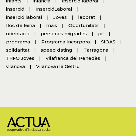
infants
infància
Insercio laboral
inserció
InsercióLaboral
inserció laboral
Joves
laborat
lloc de feina
mais
Oportunitats
orientació
persones migrades
pil
programa
Programa Incorpora
SIOAS
solidaritat
speed dating
Tarragona
TRFO Joves
Vilafranca del Penedès
vilanova
Vilanova i la Geltrú