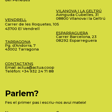
VILANOVA I LA GELTRÚ
Avinguda Cubelles, 31
08800 Vilanova i la Geltrú
VENDRELL
Carrer de les Roquetes, 105
43700 El Vendrell
ESPARRAGUERA
Carrer Barcelona, 23
08292 Esparreguera
TARRAGONA
Pg. d’Andorra, 7
43002 Tarragona
CONTACTA’NS
Email:
actua@actua.coop
Telèfon:
+34 932 24 71 88
Parlem?
Fes el primer pas i escriu-nos avui mateix!