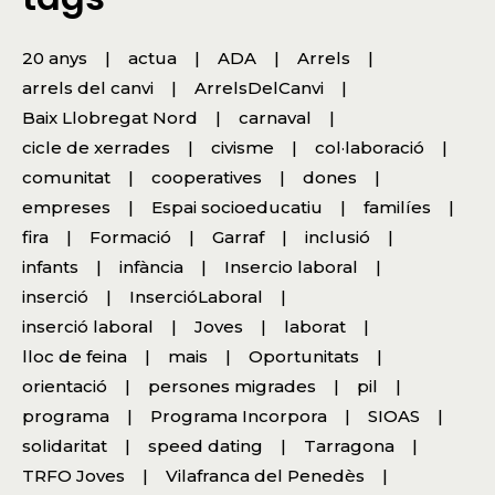
20 anys
actua
ADA
Arrels
arrels del canvi
ArrelsDelCanvi
Baix Llobregat Nord
carnaval
cicle de xerrades
civisme
col·laboració
comunitat
cooperatives
dones
empreses
Espai socioeducatiu
familíes
fira
Formació
Garraf
inclusió
infants
infància
Insercio laboral
inserció
InsercióLaboral
inserció laboral
Joves
laborat
lloc de feina
mais
Oportunitats
orientació
persones migrades
pil
programa
Programa Incorpora
SIOAS
solidaritat
speed dating
Tarragona
TRFO Joves
Vilafranca del Penedès