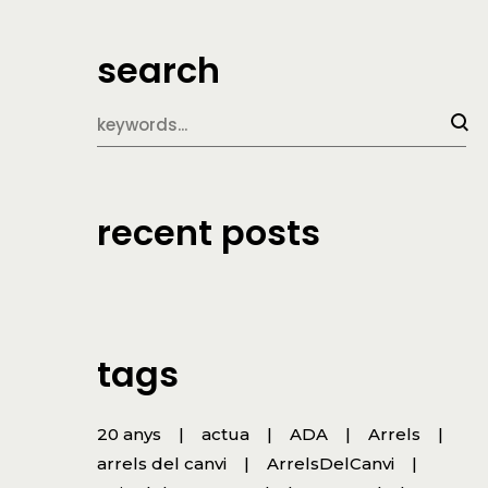
search
recent posts
tags
20 anys
actua
ADA
Arrels
arrels del canvi
ArrelsDelCanvi