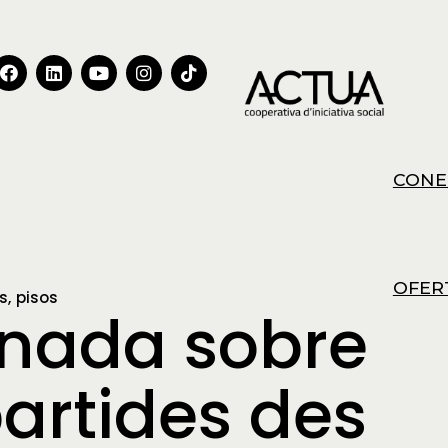
CONE
OFER
s
pisos
rnada sobre
artides des