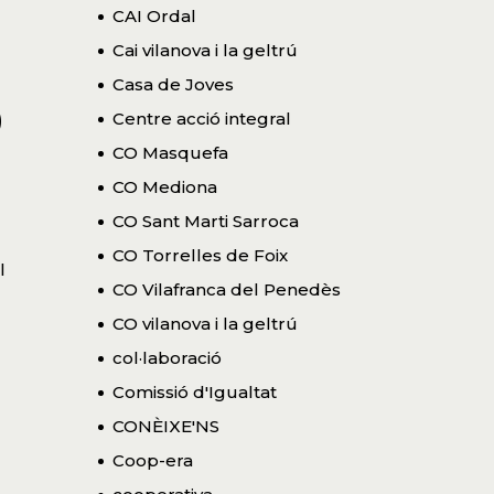
CAI Ordal
Cai vilanova i la geltrú
5
Casa de Joves
Centre acció integral
CO Masquefa
CO Mediona
CO Sant Marti Sarroca
CO Torrelles de Foix
l
CO Vilafranca del Penedès
CO vilanova i la geltrú
col·laboració
Comissió d'Igualtat
CONÈIXE'NS
Coop-era