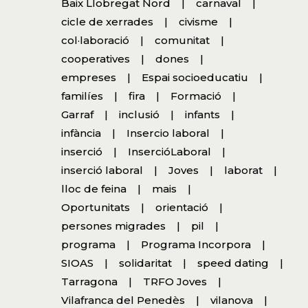
Baix Llobregat Nord
carnaval
cicle de xerrades
civisme
col·laboració
comunitat
cooperatives
dones
empreses
Espai socioeducatiu
familíes
fira
Formació
Garraf
inclusió
infants
infància
Insercio laboral
inserció
InsercióLaboral
inserció laboral
Joves
laborat
lloc de feina
mais
Oportunitats
orientació
persones migrades
pil
programa
Programa Incorpora
SIOAS
solidaritat
speed dating
Tarragona
TRFO Joves
Vilafranca del Penedès
vilanova