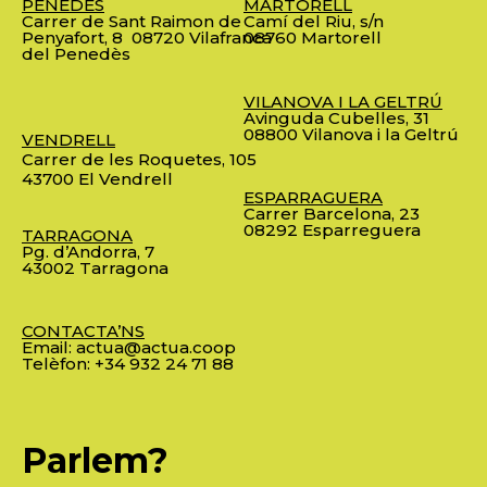
PENEDÈS
MARTORELL
Carrer de Sant Raimon de
Camí del Riu, s/n
Penyafort, 8
08720 Vilafranca
08760 Martorell
del Penedès
VILANOVA I LA GELTRÚ
Avinguda Cubelles, 31
08800 Vilanova i la Geltrú
VENDRELL
Carrer de les Roquetes, 105
43700 El Vendrell
ESPARRAGUERA
Carrer Barcelona, 23
08292 Esparreguera
TARRAGONA
Pg. d’Andorra, 7
43002 Tarragona
CONTACTA’NS
Email:
actua@actua.coop
Telèfon:
+34 932 24 71 88
Parlem?