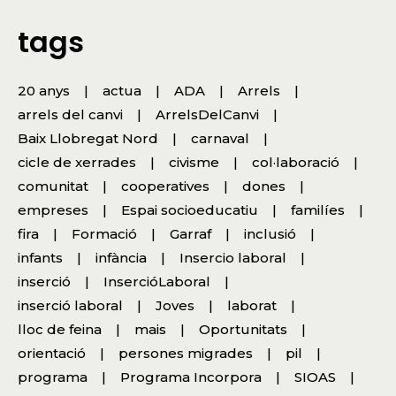
tags
20 anys
actua
ADA
Arrels
arrels del canvi
ArrelsDelCanvi
Baix Llobregat Nord
carnaval
cicle de xerrades
civisme
col·laboració
comunitat
cooperatives
dones
empreses
Espai socioeducatiu
familíes
fira
Formació
Garraf
inclusió
infants
infància
Insercio laboral
inserció
InsercióLaboral
inserció laboral
Joves
laborat
lloc de feina
mais
Oportunitats
orientació
persones migrades
pil
programa
Programa Incorpora
SIOAS