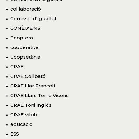
col·laboració
Comissió d'Igualtat
CONÈIXE'NS
Coop-era
cooperativa
Coopsetània
CRAE
CRAE Collbató
CRAE Llar Francolí
CRAE Llars Torre Vicens
CRAE Toni Inglès
CRAE Vilobí
educació
ESS