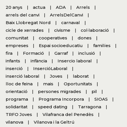
20 anys
actua
ADA
Arrels
arrels del canvi
ArrelsDelCanvi
Baix Llobregat Nord
carnaval
cicle de xerrades
civisme
col·laboració
comunitat
cooperatives
dones
empreses
Espai socioeducatiu
familíes
fira
Formació
Garraf
inclusió
infants
infància
Insercio laboral
inserció
InsercióLaboral
inserció laboral
Joves
laborat
lloc de feina
mais
Oportunitats
orientació
persones migrades
pil
programa
Programa Incorpora
SIOAS
solidaritat
speed dating
Tarragona
TRFO Joves
Vilafranca del Penedès
vilanova
Vilanova i la Geltrú