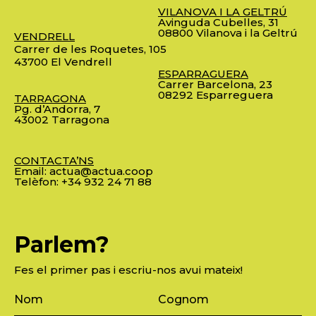
VILANOVA I LA GELTRÚ
Avinguda Cubelles, 31
08800 Vilanova i la Geltrú
VENDRELL
Carrer de les Roquetes, 105
43700 El Vendrell
ESPARRAGUERA
Carrer Barcelona, 23
08292 Esparreguera
TARRAGONA
Pg. d’Andorra, 7
43002 Tarragona
CONTACTA’NS
Email:
actua@actua.coop
Telèfon:
+34 932 24 71 88
Parlem?
Fes el primer pas i escriu-nos avui mateix!