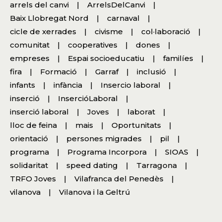
arrels del canvi
ArrelsDelCanvi
Baix Llobregat Nord
carnaval
cicle de xerrades
civisme
col·laboració
comunitat
cooperatives
dones
empreses
Espai socioeducatiu
familíes
fira
Formació
Garraf
inclusió
infants
infància
Insercio laboral
inserció
InsercióLaboral
inserció laboral
Joves
laborat
lloc de feina
mais
Oportunitats
orientació
persones migrades
pil
programa
Programa Incorpora
SIOAS
solidaritat
speed dating
Tarragona
TRFO Joves
Vilafranca del Penedès
vilanova
Vilanova i la Geltrú