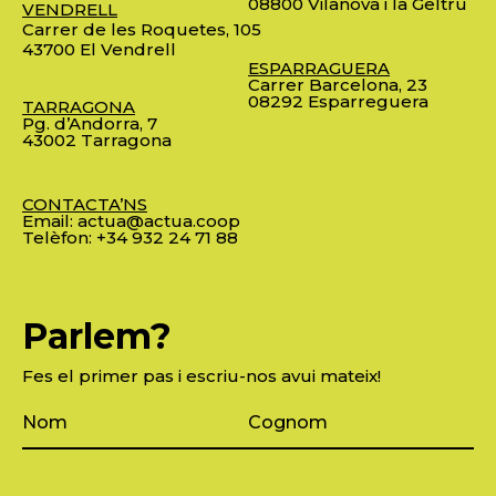
08800 Vilanova i la Geltrú
VENDRELL
Carrer de les Roquetes, 105
43700 El Vendrell
ESPARRAGUERA
Carrer Barcelona, 23
08292 Esparreguera
TARRAGONA
Pg. d’Andorra, 7
43002 Tarragona
CONTACTA’NS
Email:
actua@actua.coop
Telèfon:
+34 932 24 71 88
Parlem?
Fes el primer pas i escriu-nos avui mateix!