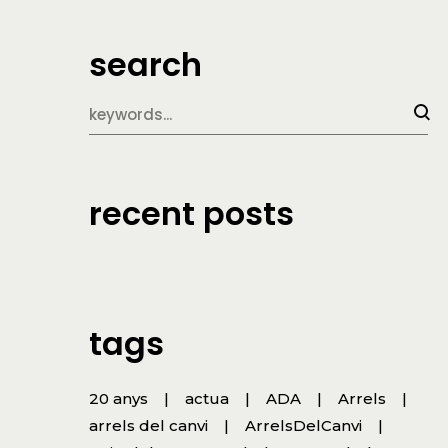
search
recent posts
tags
20 anys
actua
ADA
Arrels
arrels del canvi
ArrelsDelCanvi