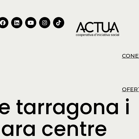
CONE
OFER
de tarragona i
 ara centre