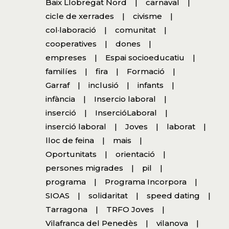
Baix Llobregat Nord
carnaval
cicle de xerrades
civisme
col·laboració
comunitat
cooperatives
dones
empreses
Espai socioeducatiu
familíes
fira
Formació
Garraf
inclusió
infants
infància
Insercio laboral
inserció
InsercióLaboral
inserció laboral
Joves
laborat
lloc de feina
mais
Oportunitats
orientació
persones migrades
pil
programa
Programa Incorpora
SIOAS
solidaritat
speed dating
Tarragona
TRFO Joves
Vilafranca del Penedès
vilanova