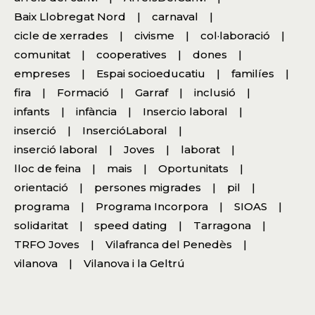
Baix Llobregat Nord
carnaval
cicle de xerrades
civisme
col·laboració
comunitat
cooperatives
dones
empreses
Espai socioeducatiu
familíes
fira
Formació
Garraf
inclusió
infants
infància
Insercio laboral
inserció
InsercióLaboral
inserció laboral
Joves
laborat
lloc de feina
mais
Oportunitats
orientació
persones migrades
pil
programa
Programa Incorpora
SIOAS
solidaritat
speed dating
Tarragona
TRFO Joves
Vilafranca del Penedès
vilanova
Vilanova i la Geltrú