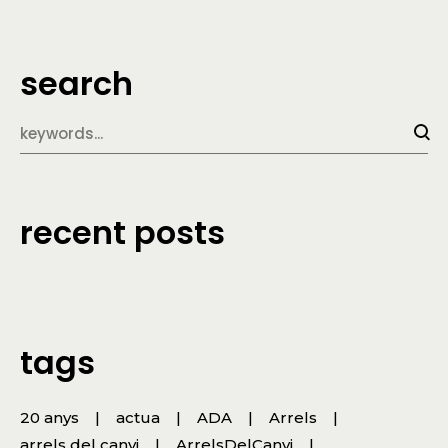
search
recent posts
tags
20 anys
actua
ADA
Arrels
arrels del canvi
ArrelsDelCanvi