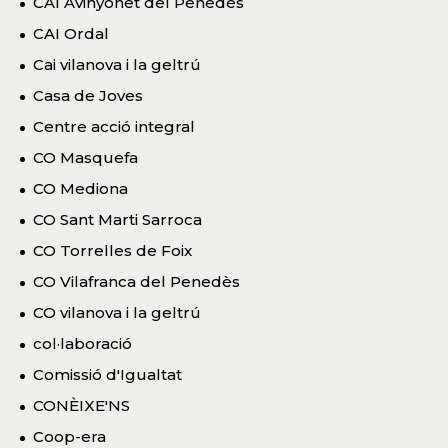
CAI Avinyonet del Penedès
CAI Ordal
Cai vilanova i la geltrú
Casa de Joves
Centre acció integral
CO Masquefa
CO Mediona
CO Sant Marti Sarroca
CO Torrelles de Foix
CO Vilafranca del Penedès
CO vilanova i la geltrú
col·laboració
Comissió d'Igualtat
CONÈIXE'NS
Coop-era