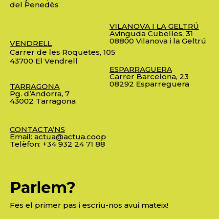
del Penedès
VILANOVA I LA GELTRÚ
Avinguda Cubelles, 31
08800 Vilanova i la Geltrú
VENDRELL
Carrer de les Roquetes, 105
43700 El Vendrell
ESPARRAGUERA
Carrer Barcelona, 23
08292 Esparreguera
TARRAGONA
Pg. d’Andorra, 7
43002 Tarragona
CONTACTA’NS
Email:
actua@actua.coop
Telèfon:
+34 932 24 71 88
Parlem?
Fes el primer pas i escriu-nos avui mateix!