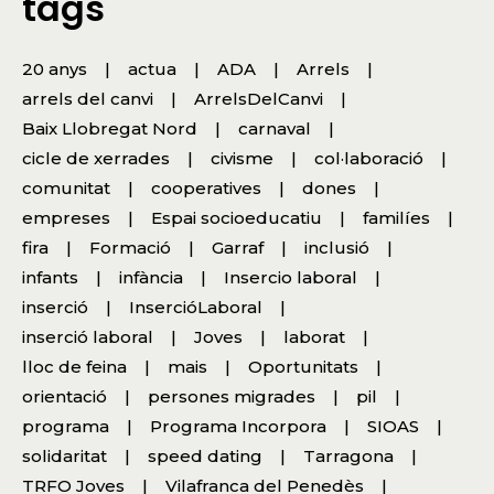
tags
20 anys
actua
ADA
Arrels
arrels del canvi
ArrelsDelCanvi
Baix Llobregat Nord
carnaval
cicle de xerrades
civisme
col·laboració
comunitat
cooperatives
dones
empreses
Espai socioeducatiu
familíes
fira
Formació
Garraf
inclusió
infants
infància
Insercio laboral
inserció
InsercióLaboral
inserció laboral
Joves
laborat
lloc de feina
mais
Oportunitats
orientació
persones migrades
pil
programa
Programa Incorpora
SIOAS
solidaritat
speed dating
Tarragona
TRFO Joves
Vilafranca del Penedès