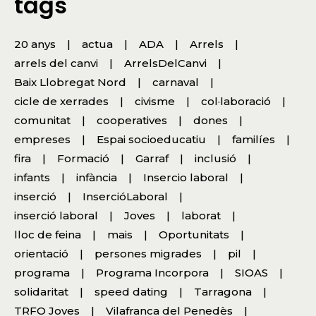
tags
20 anys
actua
ADA
Arrels
arrels del canvi
ArrelsDelCanvi
Baix Llobregat Nord
carnaval
cicle de xerrades
civisme
col·laboració
comunitat
cooperatives
dones
empreses
Espai socioeducatiu
familíes
fira
Formació
Garraf
inclusió
infants
infància
Insercio laboral
inserció
InsercióLaboral
inserció laboral
Joves
laborat
lloc de feina
mais
Oportunitats
orientació
persones migrades
pil
programa
Programa Incorpora
SIOAS
solidaritat
speed dating
Tarragona
TRFO Joves
Vilafranca del Penedès