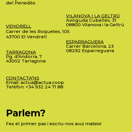
del Penedès
VILANOVA I LA GELTRÚ
Avinguda Cubelles, 31
08800 Vilanova i la Geltrú
VENDRELL
Carrer de les Roquetes, 105
43700 El Vendrell
ESPARRAGUERA
Carrer Barcelona, 23
08292 Esparreguera
TARRAGONA
Pg. d’Andorra, 7
43002 Tarragona
CONTACTA’NS
Email:
actua@actua.coop
Telèfon:
+34 932 24 71 88
Parlem?
Fes el primer pas i escriu-nos avui mateix!