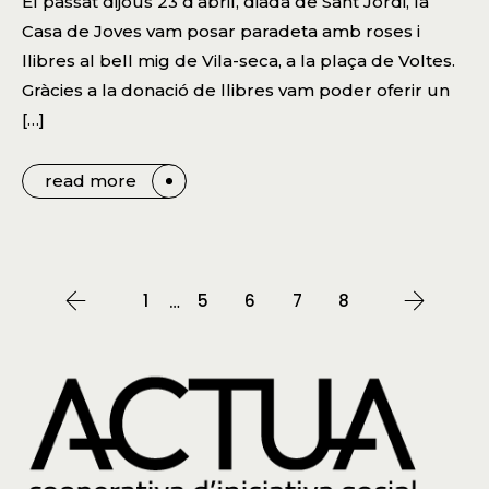
El passat dijous 23 d’abril, diada de Sant Jordi, la
Casa de Joves vam posar paradeta amb roses i
llibres al bell mig de Vila-seca, a la plaça de Voltes.
Gràcies a la donació de llibres vam poder oferir un
[…]
read more
1
5
6
7
8
…