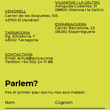
VILANOVA I LA GELTRÚ
Avinguda Cubelles, 31
08800 Vilanova i la Geltrú
VENDRELL
Carrer de les Roquetes, 105
43700 El Vendrell
ESPARRAGUERA
Carrer Barcelona, 23
08292 Esparreguera
TARRAGONA
Pg. d’Andorra, 7
43002 Tarragona
CONTACTA’NS
Email:
actua@actua.coop
Telèfon:
+34 932 24 71 88
Parlem?
Fes el primer pas i escriu-nos avui mateix!