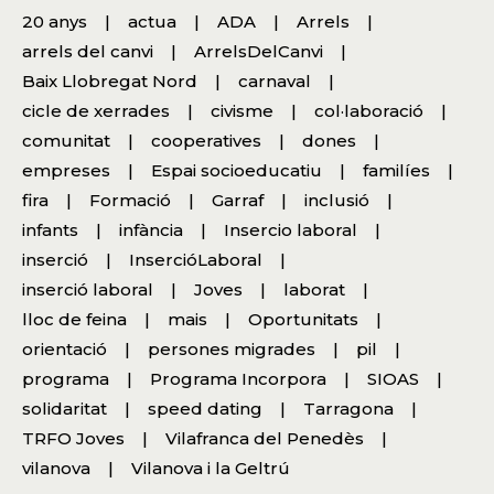
20 anys
actua
ADA
Arrels
arrels del canvi
ArrelsDelCanvi
Baix Llobregat Nord
carnaval
cicle de xerrades
civisme
col·laboració
comunitat
cooperatives
dones
empreses
Espai socioeducatiu
familíes
fira
Formació
Garraf
inclusió
infants
infància
Insercio laboral
inserció
InsercióLaboral
inserció laboral
Joves
laborat
lloc de feina
mais
Oportunitats
orientació
persones migrades
pil
programa
Programa Incorpora
SIOAS
solidaritat
speed dating
Tarragona
TRFO Joves
Vilafranca del Penedès
vilanova
Vilanova i la Geltrú