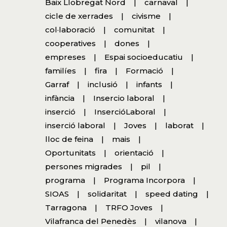
Baix Llobregat Nord
carnaval
cicle de xerrades
civisme
col·laboració
comunitat
cooperatives
dones
empreses
Espai socioeducatiu
familíes
fira
Formació
Garraf
inclusió
infants
infància
Insercio laboral
inserció
InsercióLaboral
inserció laboral
Joves
laborat
lloc de feina
mais
Oportunitats
orientació
persones migrades
pil
programa
Programa Incorpora
SIOAS
solidaritat
speed dating
Tarragona
TRFO Joves
Vilafranca del Penedès
vilanova