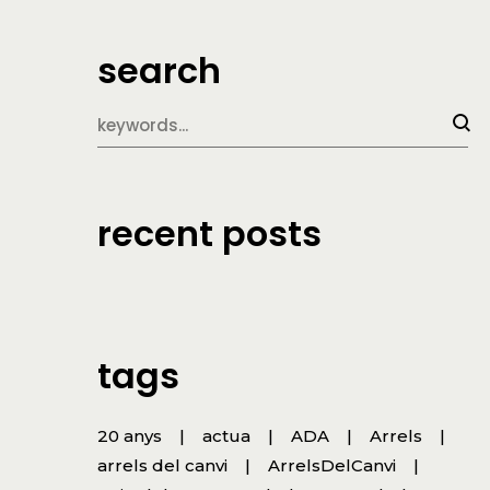
search
recent posts
tags
20 anys
actua
ADA
Arrels
arrels del canvi
ArrelsDelCanvi