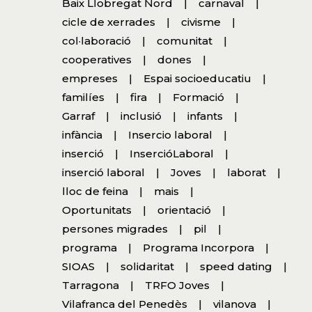
Baix Llobregat Nord
carnaval
cicle de xerrades
civisme
col·laboració
comunitat
cooperatives
dones
empreses
Espai socioeducatiu
familíes
fira
Formació
Garraf
inclusió
infants
infància
Insercio laboral
inserció
InsercióLaboral
inserció laboral
Joves
laborat
lloc de feina
mais
Oportunitats
orientació
persones migrades
pil
programa
Programa Incorpora
SIOAS
solidaritat
speed dating
Tarragona
TRFO Joves
Vilafranca del Penedès
vilanova