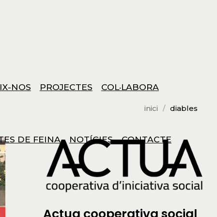
IX-NOS
PROJECTES
COL·LABORA
inici
diables
TES DE FEINA
NOTÍCIES
CONTACTE
Actua cooperativa social