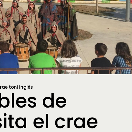
rae toni inglès
ables de
ita el crae