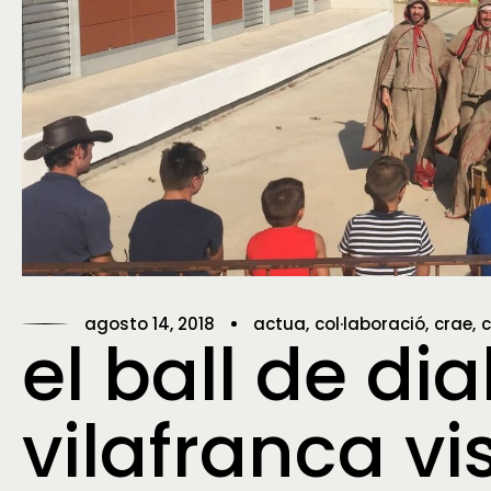
agosto 14, 2018
actua
col·laboració
crae
c
el ball de di
vilafranca vis