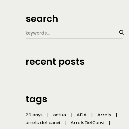
search
recent posts
tags
20 anys
actua
ADA
Arrels
arrels del canvi
ArrelsDelCanvi