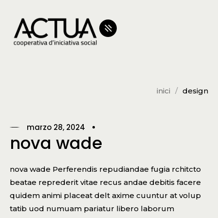
inici
design
marzo 28, 2024
nova wade
nova wade Perferendis repudiandae fugia rchitcto
beatae reprederit vitae recus andae debitis facere
quidem animi placeat delt axime cuuntur at volup
tatib uod numuam pariatur libero laborum