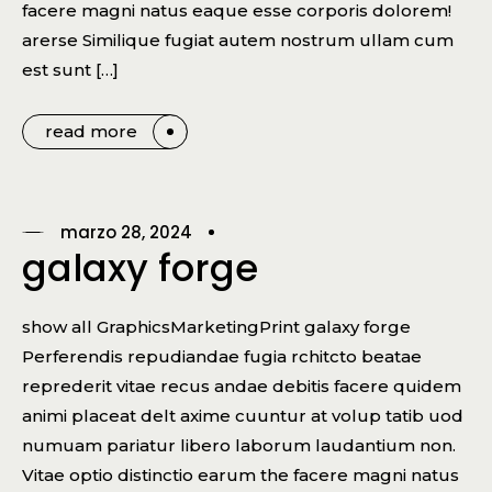
facere magni natus eaque esse corporis dolorem!
arerse Similique fugiat autem nostrum ullam cum
est sunt […]
read more
marzo 28, 2024
galaxy forge
show all GraphicsMarketingPrint galaxy forge
Perferendis repudiandae fugia rchitcto beatae
reprederit vitae recus andae debitis facere quidem
animi placeat delt axime cuuntur at volup tatib uod
numuam pariatur libero laborum laudantium non.
Vitae optio distinctio earum the facere magni natus