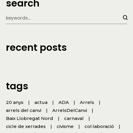
search
recent posts
tags
20 anys
actua
ADA
Arrels
arrels del canvi
ArrelsDelCanvi
Baix Llobregat Nord
carnaval
cicle de xerrades
civisme
col·laboració