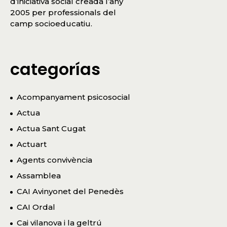
d’iniciativa social creada l’any
2005 per professionals del
camp socioeducatiu.
categorías
Acompanyament psicosocial
Actua
Actua Sant Cugat
Actuart
Agents convivència
Assamblea
CAI Avinyonet del Penedès
CAI Ordal
Cai vilanova i la geltrú