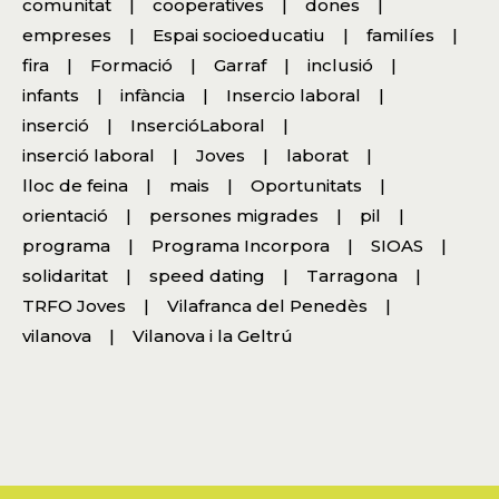
comunitat
cooperatives
dones
empreses
Espai socioeducatiu
familíes
fira
Formació
Garraf
inclusió
infants
infància
Insercio laboral
inserció
InsercióLaboral
inserció laboral
Joves
laborat
lloc de feina
mais
Oportunitats
orientació
persones migrades
pil
programa
Programa Incorpora
SIOAS
solidaritat
speed dating
Tarragona
TRFO Joves
Vilafranca del Penedès
vilanova
Vilanova i la Geltrú