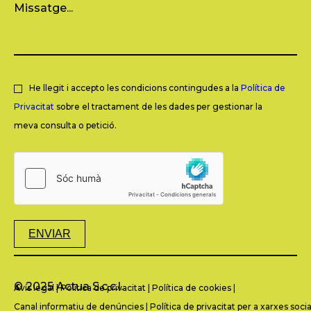
He llegit i accepto les condicions contingudes a la
Política de
Privacitat
sobre el tractament de les dades per gestionar la
meva consulta o petició.
ENVIAR
© 2025 Actua S.c.c.l.
Avís legal
|
Política de privacitat
|
Política de cookies
|
Canal informatiu de denúncies
|
Política de privacitat per a xarxes socia