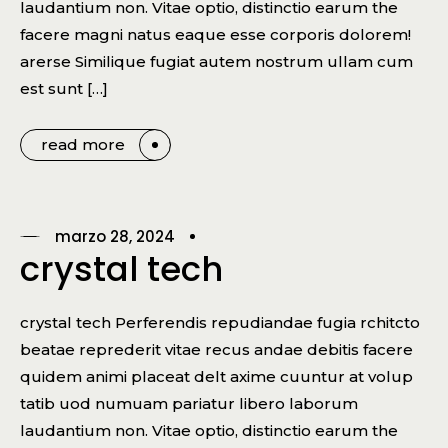
laudantium non. Vitae optio, distinctio earum the
facere magni natus eaque esse corporis dolorem!
arerse Similique fugiat autem nostrum ullam cum
est sunt […]
read more
marzo 28, 2024
crystal tech
crystal tech Perferendis repudiandae fugia rchitcto
beatae reprederit vitae recus andae debitis facere
quidem animi placeat delt axime cuuntur at volup
tatib uod numuam pariatur libero laborum
laudantium non. Vitae optio, distinctio earum the