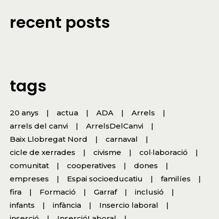
recent posts
tags
20 anys
actua
ADA
Arrels
arrels del canvi
ArrelsDelCanvi
Baix Llobregat Nord
carnaval
cicle de xerrades
civisme
col·laboració
comunitat
cooperatives
dones
empreses
Espai socioeducatiu
familíes
fira
Formació
Garraf
inclusió
infants
infància
Insercio laboral
inserció
InsercióLaboral