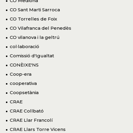
CO Mediona
CO Sant Marti Sarroca
CO Torrelles de Foix
CO Vilafranca del Penedès
CO vilanova i la geltrú
col·laboració
Comissió d'Igualtat
CONÈIXE'NS
Coop-era
cooperativa
Coopsetània
CRAE
CRAE Collbató
CRAE Llar Francolí
CRAE Llars Torre Vicens