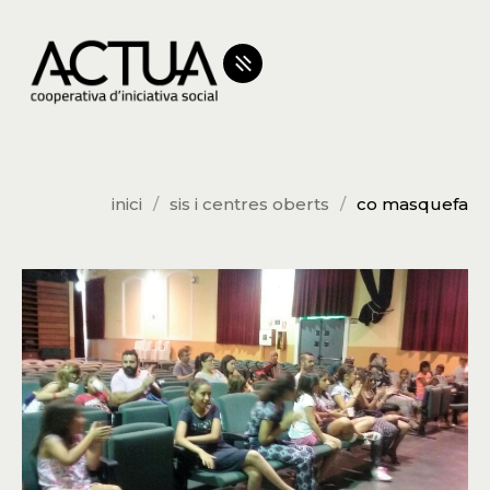
inici
sis i centres oberts
co masquefa