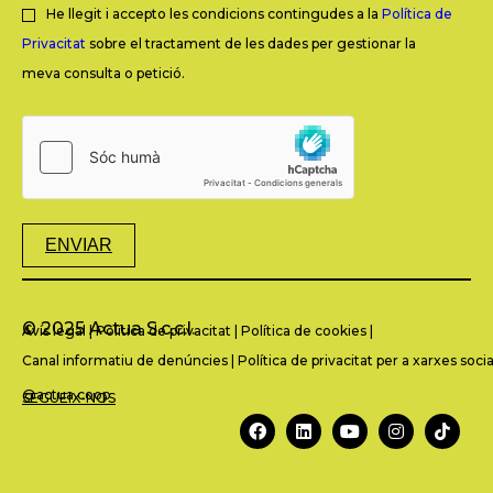
He llegit i accepto les condicions contingudes a la
Política de
Privacitat
sobre el tractament de les dades per gestionar la
meva consulta o petició.
ENVIAR
© 2025 Actua S.c.c.l.
Avís legal
|
Política de privacitat
|
Política de cookies
|
Canal informatiu de denúncies
|
Política de privacitat per a xarxes socia
@actua.coop
SEGUEIX-NOS