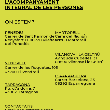
L’ACOMPANYAMENT
INTEGRAL DE LES PERSONES
ON ESTEM?
PENEDÈS
MARTORELL
Carrer de Sant Raimon de
Camí del Riu, s/n
Penyafort, 8
08720 Vilafranca
08760 Martorell
del Penedès
VILANOVA I LA GELTRÚ
Avinguda Cubelles, 31
08800 Vilanova i la Geltrú
VENDRELL
Carrer de les Roquetes, 105
43700 El Vendrell
ESPARRAGUERA
Carrer Barcelona, 23
08292 Esparreguera
TARRAGONA
Pg. d’Andorra, 7
43002 Tarragona
CONTACTA’NS
Email:
actua@actua.coop