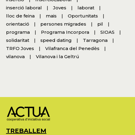
inserció laboral
Joves
laborat
lloc de feina
mais
Oportunitats
orientació
persones migrades
pil
programa
Programa Incorpora
SIOAS
solidaritat
speed dating
Tarragona
TRFO Joves
Vilafranca del Penedès
vilanova
Vilanova i la Geltrú
TREBALLEM