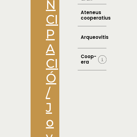
N
Ateneus
CI
cooperatius
P
Arqueovitis
A
Coop-
CI
era
Ó
/
J
o
v