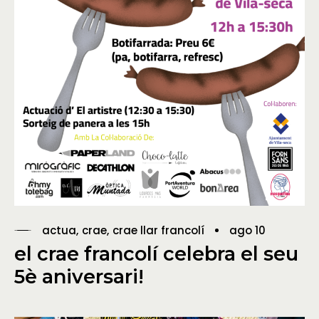
actua
crae
crae llar francolí
ago 10
el crae francolí celebra el seu
5è aniversari!