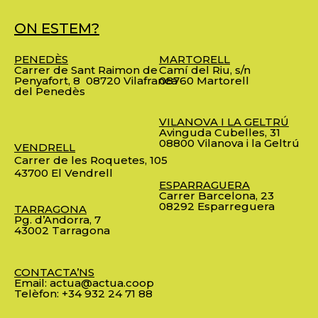
ON ESTEM?
PENEDÈS
MARTORELL
Carrer de Sant Raimon de
Camí del Riu, s/n
Penyafort, 8
08720 Vilafranca
08760 Martorell
del Penedès
VILANOVA I LA GELTRÚ
Avinguda Cubelles, 31
08800 Vilanova i la Geltrú
VENDRELL
Carrer de les Roquetes, 105
43700 El Vendrell
ESPARRAGUERA
Carrer Barcelona, 23
08292 Esparreguera
TARRAGONA
Pg. d’Andorra, 7
43002 Tarragona
CONTACTA’NS
Email:
actua@actua.coop
Telèfon:
+34 932 24 71 88