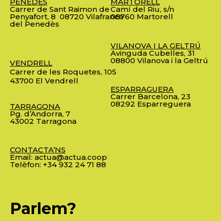
PENEDÈS
MARTORELL
Carrer de Sant Raimon de
Camí del Riu, s/n
Penyafort, 8
08720 Vilafranca
08760 Martorell
del Penedès
VILANOVA I LA GELTRÚ
Avinguda Cubelles, 31
08800 Vilanova i la Geltrú
VENDRELL
Carrer de les Roquetes, 105
43700 El Vendrell
ESPARRAGUERA
Carrer Barcelona, 23
08292 Esparreguera
TARRAGONA
Pg. d’Andorra, 7
43002 Tarragona
CONTACTA’NS
Email:
actua@actua.coop
Telèfon:
+34 932 24 71 88
Parlem?