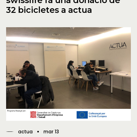
swisslife fa una donació de
32 bicicletes a actua
actua
mar 13